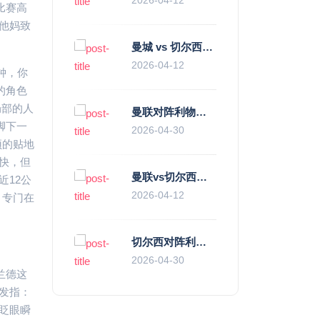
比赛高
他妈致
曼城 vs 切尔西直播复盘：瓜帅的“伪九”陷阱，如何绞杀蓝军的“三中卫”？
2026-04-12
钟，你
的角色
局部的人
曼联对阵利物浦，老特拉福德的红色心跳与蓝色暗涌
脚下一
2026-04-30
顶的贴地
快，但
曼联vs切尔西直播复盘：滕哈赫的“伪高位”与波切蒂诺的“无锋阵”，谁更拧巴？
12公
2026-04-12
，专门在
切尔西对阵利物浦，一场蓝红血脉里的恩怨与忠诚
2026-04-30
兰德这
发指：
眨眼瞬