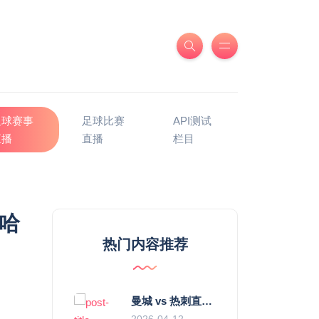
足球赛事
足球比赛
API测试
直播
直播
栏目
见哈
热门内容推荐
曼城 vs 热刺直播：瓜迪奥拉的“无锋阵”是天才设计还是自废武功？
2026-04-12