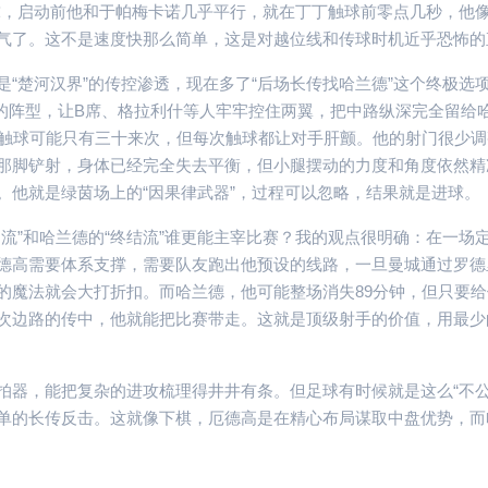
球，启动前他和于帕梅卡诺几乎平行，就在丁丁触球前零点几秒，他
气了。这不是速度快那么简单，这是对越位线和传球时机近乎恐怖的
“楚河汉界”的传控渗透，现在多了“后场长传找哈兰德”这个终极选
乎疯狂的阵型，让B席、格拉利什等人牢牢控住两翼，把中路纵深完全留给
均触球可能只有三十来次，但每次触球都让对手肝颤。他的射门很少调
那脚铲射，身体已经完全失去平衡，但小腿摆动的力度和角度依然精
。他就是绿茵场上的“因果律武器”，过程可以忽略，结果就是进球。
流”和哈兰德的“终结流”谁更能主宰比赛？我的观点很明确：在一场
德高需要体系支撑，需要队友跑出他预设的线路，一旦曼城通过罗德
的魔法就会大打折扣。而哈兰德，他可能整场消失89分钟，但只要给
次边路的传中，他就能把比赛带走。这就是顶级射手的价值，用最少
拍器，能把复杂的进攻梳理得井井有条。但足球有时候就是这么“不公
单的长传反击。这就像下棋，厄德高是在精心布局谋取中盘优势，而