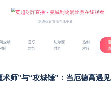
巅峰体育直播在线更新
阿森纳
曼联
切尔西
热刺
对阵
对阵
对阵
对阵
魔术师”与“攻城锤”：当厄德高遇