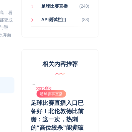
足球比赛直播
(249)
高，看
API测试栏目
(83)
都变成
与毁
分牌面
相关内容推荐
直播
足球赛事直播
足球赛事直播
锁定北伦敦
足球比赛直播入口已
高清直播里的青
森纳的青春
备好！北伦敦德比前
债：一场北伦敦
次能掀翻热
瞻：这一次，热刺
比，二十年枪手
大巴吗？
的“高位绞杀”能撕破
2026-04-12