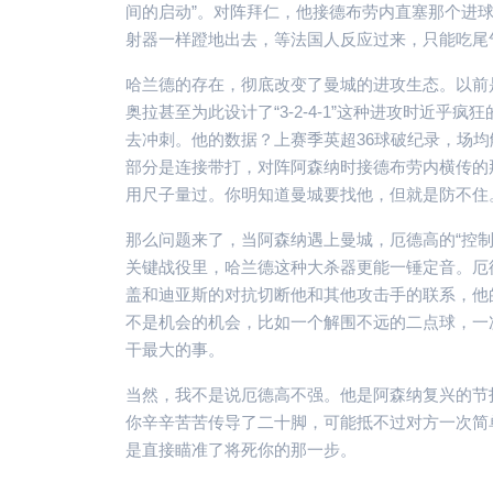
间的启动”。对阵拜仁，他接德布劳内直塞那个进
射器一样蹬地出去，等法国人反应过来，只能吃尾
哈兰德的存在，彻底改变了曼城的进攻生态。以前是
奥拉甚至为此设计了“3-2-4-1”这种进攻时近
去冲刺。他的数据？上赛季英超36球破纪录，场
部分是连接带打，对阵阿森纳时接德布劳内横传的
用尺子量过。你明知道曼城要找他，但就是防不住
那么问题来了，当阿森纳遇上曼城，厄德高的“控制
关键战役里，哈兰德这种大杀器更能一锤定音。厄
盖和迪亚斯的对抗切断他和其他攻击手的联系，他
不是机会的机会，比如一个解围不远的二点球，一
干最大的事。
当然，我不是说厄德高不强。他是阿森纳复兴的节
你辛辛苦苦传导了二十脚，可能抵不过对方一次简
是直接瞄准了将死你的那一步。