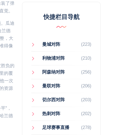
像装了弹
直觉。
快捷栏目导航
项。瓜迪
哈兰德
整，大
曼城对阵
(223)
准得像
利物浦对阵
(210)
定胜负的
阿森纳对阵
(256)
里的覆
他一次
曼联对阵
(206)
的资源
切尔西对阵
(203)
平”，
热刺对阵
(202)
哈兰德
足球赛事直播
(278)