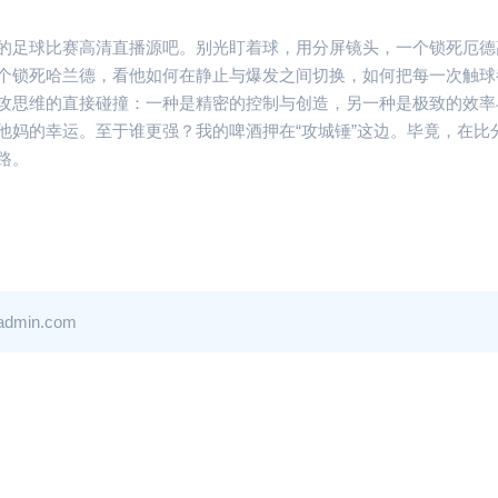
的足球比赛高清直播源吧。别光盯着球，用分屏镜头，一个锁死厄德
个锁死哈兰德，看他如何在静止与爆发之间切换，如何把每一次触球
攻思维的直接碰撞：一种是精密的控制与创造，另一种是极致的效率
他妈的幸运。至于谁更强？我的啤酒押在“攻城锤”这边。毕竟，在比
路。
in.com
足球赛事
手机直播
德比！阿
风暴，这
刺的务实