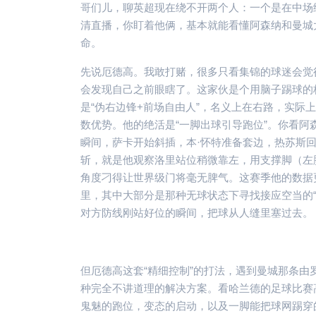
哥们儿，聊英超现在绕不开两个人：一个是在中场
清直播，你盯着他俩，基本就能看懂阿森纳和曼城
命。
先说厄德高。我敢打赌，很多只看集锦的球迷会觉得
会发现自己之前眼瞎了。这家伙是个用脑子踢球的
是“伪右边锋+前场自由人”，名义上在右路，实
数优势。他的绝活是“一脚出球引导跑位”。你看
瞬间，萨卡开始斜插，本·怀特准备套边，热苏斯
斩，就是他观察洛里站位稍微靠左，用支撑脚（左
角度刁得让世界级门将毫无脾气。这赛季他的数据
里，其中大部分是那种无球状态下寻找接应空当的
对方防线刚站好位的瞬间，把球从人缝里塞过去。
但厄德高这套“精细控制”的打法，遇到曼城那条
种完全不讲道理的解决方案。看哈兰德的足球比赛
鬼魅的跑位，变态的启动，以及一脚能把球网踢穿的