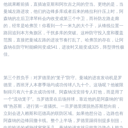
他就果断前插，直插迪亚斯和阿坎吉之间的空当。更绝的是，当
曼城左路进攻，他们的边锋多库或者后来的格拉利什压上时，阿
森纳的左后卫津琴科会内收变成第三个中卫，而补防左路走廊
的，经常是哈弗茨！你看到一个一米九的大个子，从锋线位置一
路回追到本方角旗区，干扰多库的突破。这种防守投入度和覆盖
范围，直接把曼城左路的进攻节奏打乱了。哈弗茨的存在，让阿
森纳在防守时能瞬间变成541，进攻时又能变成325，阵型弹性极
佳。
第三个胜负手：对罗德里的“笼子”防守。曼城的进攻发动机是罗
德里，西班牙人本赛季场均成功传球八九十个。这场呢？他被限
制得只有六十多次成功传球。阿森纳没安排专人盯他，而是用了
一个“流动笼子”。当罗德里在后场持球，靠近他的是阿森纳的“前
锋”热苏斯，进行第一道骚扰。一旦罗德里摆脱热苏斯想向前，
立刻会进入赖斯和厄德高的联防区域。如果他想分边，边路也有
阿森纳的边锋回撤卡线。整个上半场，罗德里踢得别提多别扭，
向前输送的威胁球寥寥无几。曼城的进攻就只能靠边路个人能力