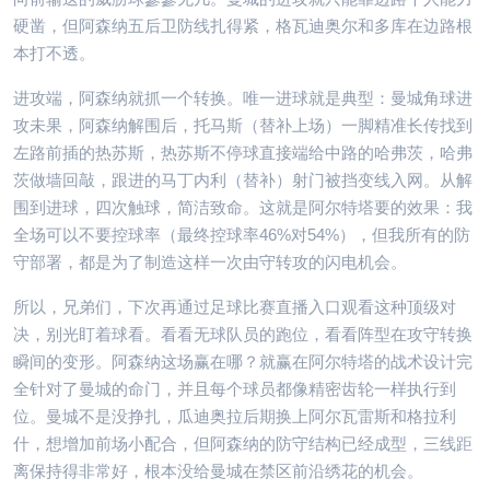
硬凿，但阿森纳五后卫防线扎得紧，格瓦迪奥尔和多库在边路根
本打不透。
进攻端，阿森纳就抓一个转换。唯一进球就是典型：曼城角球进
攻未果，阿森纳解围后，托马斯（替补上场）一脚精准长传找到
左路前插的热苏斯，热苏斯不停球直接端给中路的哈弗茨，哈弗
茨做墙回敲，跟进的马丁内利（替补）射门被挡变线入网。从解
围到进球，四次触球，简洁致命。这就是阿尔特塔要的效果：我
全场可以不要控球率（最终控球率46%对54%），但我所有的防
守部署，都是为了制造这样一次由守转攻的闪电机会。
所以，兄弟们，下次再通过足球比赛直播入口观看这种顶级对
决，别光盯着球看。看看无球队员的跑位，看看阵型在攻守转换
瞬间的变形。阿森纳这场赢在哪？就赢在阿尔特塔的战术设计完
全针对了曼城的命门，并且每个球员都像精密齿轮一样执行到
位。曼城不是没挣扎，瓜迪奥拉后期换上阿尔瓦雷斯和格拉利
什，想增加前场小配合，但阿森纳的防守结构已经成型，三线距
离保持得非常好，根本没给曼城在禁区前沿绣花的机会。