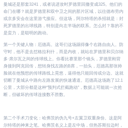
曼城还是那套3241，或者说进攻时罗德里回撤变成325。他们的
命门在哪？就是罗德里和双中卫之间的那片区域，以往德布劳内
或京多安会在这里游弋接应。但这场，阿尔特塔的杀招就是：封
死罗德里的出球线路，特别是向左半场的联系。怎么封？靠的不
是蛮力，是聪明的跑动。
第一个关键人物：厄德高。这哥们这场踢得像个右路自由人。防
守时，他不是去怼格拉利什，而是内收，就站在罗德里和贝尔纳
多·席尔瓦之间的传球线上。你看比赛里那个镜头，罗德里刚背
身接到阿克回传，想转身找左路的B席，一抬头，厄德高那张帅
脸就在他预想的传球路线上晃悠，逼得他只能回传或分边。这就
切断了曼城从中路向左路发展的快速通道。厄德高这场跑了12.1
公里，大部分都是这种“预判式拦截跑动”，数据上可能就一次抢
断，但破坏的传球连接数不胜数。
第二个手术刀变化：哈弗茨的伪九号+左翼卫双重身份。这是阿
尔特塔的神来之笔。哈弗茨名义上是左中场，但热苏斯拉边时，