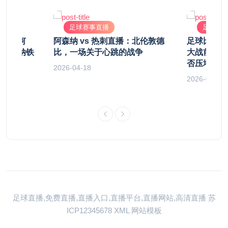
足球赛事直播
足球赛
曼城如何
阿森纳 vs 热刺直播：北伦敦德
足球比赛直
解阿森纳铁
比，一场关于心跳的战争
大战前瞻：
否压垮切尔
2026-04-18
2026-04-12
足球直播,免费直播,直播入口,直播平台,直播网站,高清直播
苏
ICP12345678
XML
网站模板