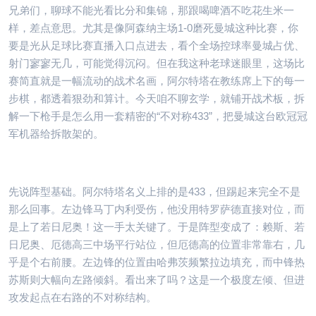
兄弟们，聊球不能光看比分和集锦，那跟喝啤酒不吃花生米一
样，差点意思。尤其是像阿森纳主场1-0磨死曼城这种比赛，你
要是光从足球比赛直播入口点进去，看个全场控球率曼城占优、
射门寥寥无几，可能觉得沉闷。但在我这种老球迷眼里，这场比
赛简直就是一幅流动的战术名画，阿尔特塔在教练席上下的每一
步棋，都透着狠劲和算计。今天咱不聊玄学，就铺开战术板，拆
解一下枪手是怎么用一套精密的“不对称433”，把曼城这台欧冠冠
军机器给拆散架的。
先说阵型基础。阿尔特塔名义上排的是433，但踢起来完全不是
那么回事。左边锋马丁内利受伤，他没用特罗萨德直接对位，而
是上了若日尼奥！这一手太关键了。于是阵型变成了：赖斯、若
日尼奥、厄德高三中场平行站位，但厄德高的位置非常靠右，几
乎是个右前腰。左边锋的位置由哈弗茨频繁拉边填充，而中锋热
苏斯则大幅向左路倾斜。看出来了吗？这是一个极度左倾、但进
攻发起点在右路的不对称结构。