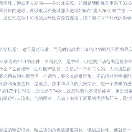
场球，聊点更带劲的——关公战秦琼。起因是我昨晚又重温了03-0
重若轻的进球，再瞅瞅现在曼城那头进球如麻的“魔人布欧”哈兰德，
。通过现在唾手可得的足球比赛免费直播，我们能把两个时代的影像
“终结机器”。这不是贬低谁，而是时代战术土壤结出的截然不同的果
31或者说4411的变种，亨利名义上是中锋，但他的活动范围是整条
什么？左路接球，面对防守队员，先是那一下标志性的、大步流星的
要么用右脚外脚背搓一个远角，要么冷静推近角。还记得对利物浦那
冷静和角度选择，是速度、技术和球商的完美结合。他一个赛季的进
超的175个进球里，助攻还有74次，这意味着他不仅是终点，更是最
们踢得行云流水。他的踢法，充满了南拉丁派系的优雅和即兴，是“
渗透的精密仪器。哈兰德的角色被极度简化，也极度锐化。他就是一