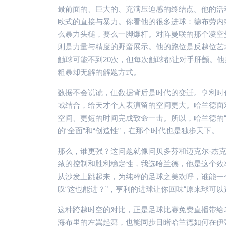
最前面的、巨大的、充满压迫感的终结点。他的活
欧式的直接与暴力。你看他的很多进球：德布劳内
么暴力头槌，要么一脚爆杆。对阵曼联的那个凌空
则是力量与精度的野蛮展示。他的跑位是反越位艺
触球可能不到20次，但每次触球都让对手肝颤。他
粗暴却无解的解题方式。
数据不会说谎，但数据背后是时代的变迁。亨利时
域结合，给天才个人表演留的空间更大。哈兰德面
空间、更短的时间完成致命一击。所以，哈兰德的
的“全面”和“创造性”，在那个时代也是独步天下。
那么，谁更强？这问题就像问贝多芬和迈克尔·杰
致的控制和胜利稳定性，我选哈兰德，他是这个效
从沙发上跳起来，为纯粹的足球之美欢呼，谁能一
叹“这也能进？”，亨利的进球让你回味“原来球可以
这种跨越时空的对比，正是足球比赛免费直播带给
海布里的左翼起舞，也能同步目睹哈兰德如何在伊