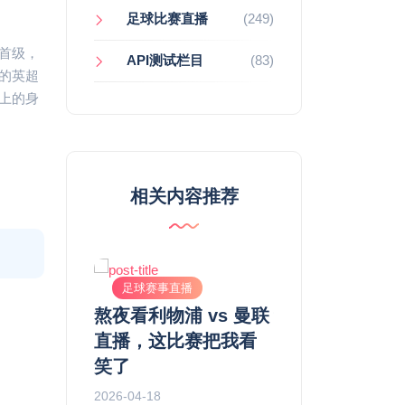
足球比赛直播
(249)
首级，
API测试栏目
(83)
的英超
上的身
相关内容推荐
直播
足球赛事直播
足球赛事直播
实时直播里
熬夜看利物浦 vs 曼联
切尔西 vs 阿
“硬”：防守
直播，这比赛把我看
复盘：一场被VA
该是恶汉
笑了
割的战术绞杀
2026-04-18
2026-04-18