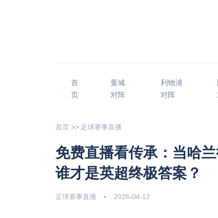
首
曼城
利物浦
页
对阵
对阵
首页
>>
足球赛事直播
免费直播看传承：当哈兰
谁才是英超终极答案？
足球赛事直播
2026-04-12