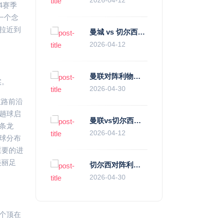
4赛季
一个念
拉近到
曼城 vs 切尔西直播复盘：瓜帅的“伪九”陷阱，如何绞杀蓝军的“三中卫”？
2026-04-12
曼联对阵利物浦，老特拉福德的红色心跳与蓝色暗涌
实。
2026-04-30
左路前沿
趟球启
曼联vs切尔西直播复盘：滕哈赫的“伪高位”与波切蒂诺的“无锋阵”，谁更拧巴？
条龙
2026-04-12
球分布
重要的进
美丽足
切尔西对阵利物浦，一场蓝红血脉里的恩怨与忠诚
2026-04-30
个顶在