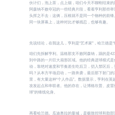
伙计们，泡上茶，点上烟，咱们今天不聊刚结束的那
阿森纳不败夺冠的一些经典片段，看着亨利那些举
头挥之不去：这俩，压根就不是同一个物种的前锋
同一块屏幕上，这种对比才够残忍，也够有趣。
先说结论，在我这儿，亨利是“艺术家”，哈兰德是
咱们先拆解亨利。温格那支不败阿森纳，踢的是42
到中路的一片巨大扇形区域。他的经典进球模式是
动，靠绝对速度和节奏差生吃后卫，切入禁区后，
吗？从本方半场启动，一路奔袭，最后那下射门的
里，有大量这种“个人作品”。数据显示，亨利在英
攻发起点和串联者。他的存在，让博格坎普、皮雷
球”的锋线化身。
再看哈兰德。瓜迪奥拉的曼城，是极致控球和肋部