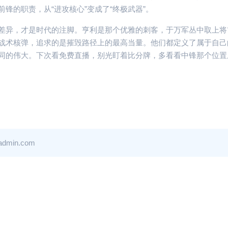
锋的职责，从“进攻核心”变成了“终极武器”。
差异，才是时代的注脚。亨利是那个优雅的刺客，于万军丛中取上将
战术核弹，追求的是摧毁路径上的最高当量。他们都定义了属于自己
同的伟大。下次看免费直播，别光盯着比分牌，多看看中锋那个位置
in.com
足球赛事
足球比赛
的“脏”与
型中场就
吗？