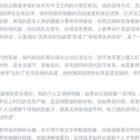
动热点图基本就钉在对方中卫之间的小禁区前后。他的进球方式，充
或B席在右路起球，他利用那怪物般的启动速度和身位优势，扛开后
垫射，展现的是非人类的腰腹力量和空间嗅觉；对西汉姆联转身爆射
术的现代版，但比因扎吉更壮，比维埃里更快。上赛季36个英超进球
的存在，让曼城从“无限传控找渗透”变成了“有核弹头的传控”，多了
代的英超，场均跑动距离比现在少10公里左右，防守体系更注重人盯
对的，是全员退守、密集低位、讲究协同的现代防守体系。他需要用
“效率”达到了史无前例的高度，他的预期进球转化率是变态级的。而
克逊谁的音乐更好。我的个人立场很明确：如果你让我组建一支球队
率至上时代的完美产物，是进球数据的粉碎机。但如果你问我，谁更
个人点燃整个球场的想象力，我毫无保留地选亨利。哈兰德的进球让
这样进”。
老球迷的独特乐趣。你不用只靠文字和数据想象，你能亲眼看到亨利
蒂哈德碾碎防线。你能清晰地看到，足球战术如何从鼓励个人才华的