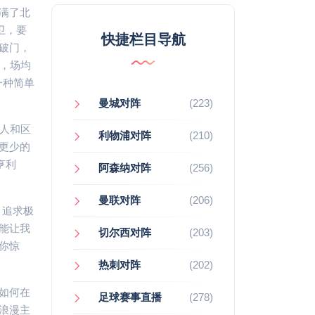
满了北
卫，要
快捷栏目导航
破门，
，场均
一种简单
曼城对阵
(223)
人和区
利物浦对阵
(210)
更少的
亨利
阿森纳对阵
(256)
曼联对阵
(206)
，追求极
能让我
切尔西对阵
(203)
你惊
热刺对阵
(202)
如何在
足球赛事直播
(278)
浪漫主