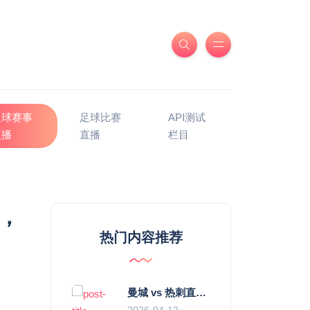
足球赛事
足球比赛
API测试
直播
直播
栏目
”，
热门内容推荐
曼城 vs 热刺直播：瓜迪奥拉的“无锋阵”是天才设计还是自废武功？
2026-04-12