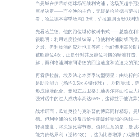
当曼城在伊蒂哈德球场迎战利物浦，这场英超争冠
巨星决定——而今晚的主角，无疑是哈兰德与萨拉
看，哈兰德本赛季场均1.3球，萨拉赫则贡献0.8
先看哈兰德。他的跑位堪称教科书式——总能在利
很聪明：利用速度拉扯纵深，迫使利物浦防线回撤
之最。但利物浦的应对也非等闲：他们惯用高位防
被吹越位4次，正是针对其反越位习惯的精准打击
解，而利物浦则靠阿诺德的回追速度和范迪克的预
再看萨拉赫。埃及法老本赛季转型明显：由纯粹的
是助攻能力（场均0.5次关键传球）。对阵曼城
形成撞墙配合。曼城左后卫格瓦迪奥尔将面临巨大
强对话中的过人成功率高达65%，这得益于他诡
战术层面，瓜迪奥拉与克洛普的博弈同样精彩。曼
德。但利物浦的长传反击恰恰能破解曼城的防线—
转换速度，将决定比赛节奏。值得注意的是，曼城
能力依然犀利（逆转4次），这为比赛增添了戏剧