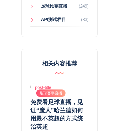
足球比赛直播
(249)
API测试栏目
(83)
相关内容推荐
直播
足球赛事直播
足球赛事直播
 利物浦直播：
免费看足球直播，见
曼联 vs 曼城
赛季走向的
证“魔人”哈兰德如何
兰德头顶脚踢，
与情绪过载
用最不英超的方式统
防线被彻底撕碎
治英超
2026-04-21