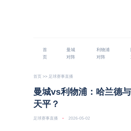
首
曼城
利物浦
页
对阵
对阵
首页
>>
足球赛事直播
曼城vs利物浦：哈兰德
天平？
足球赛事直播
2026-05-02