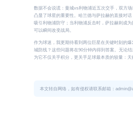
数据不会说谎：曼城vs利物浦近五次交手，双方场均
凸显了球星的重要性。哈兰德与萨拉赫的直接对话
吸引利物浦防守；当利物浦反击时，萨拉赫则成为
可以瞬间改变战局。
作为球迷，我更期待看到两位巨星在关键时刻的爆
城防线？这些问题将在90分钟内得到答案。无论结
为它不仅关乎积分，更关乎足球最本质的较量：天
本文转自网络，如有侵权请联系邮箱：admin@adm