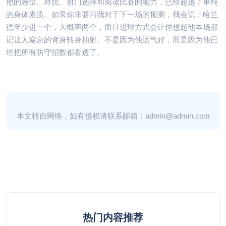
他的跑位、对抗、射门选择和阅读比赛的能力，已经超越了单纯
的身体素质。如果你非要问我对于下一场的预测，我会说：哈兰
德至少进一个，大概率两个，而且进球方式会让你想起他本场那
记让人窒息的背身转身抽射。不是因为他运气好，而是因为他已
经把所有防守招数都看透了。
本文转自网络，如有侵权请联系邮箱：admin@admin.com
热门内容推荐