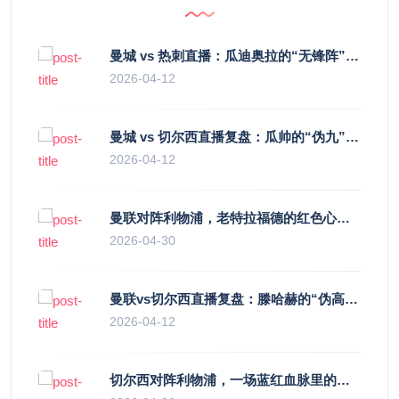
曼城 vs 热刺直播：瓜迪奥拉的“无锋阵”是天才设计还是自废武功？
2026-04-12
曼城 vs 切尔西直播复盘：瓜帅的“伪九”陷阱，如何绞杀蓝军的“三中卫”？
2026-04-12
曼联对阵利物浦，老特拉福德的红色心跳与蓝色暗涌
2026-04-30
曼联vs切尔西直播复盘：滕哈赫的“伪高位”与波切蒂诺的“无锋阵”，谁更拧巴？
2026-04-12
切尔西对阵利物浦，一场蓝红血脉里的恩怨与忠诚