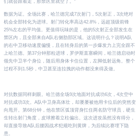
们就会跟着走，那禁区里就空了。”
数据为证。全场比赛，哈兰德完成7次射门，5次射正，3次绝对
机会全部转化为进球。射门转化率高达42.8%，远超顶级前锋
25%左右的平均值。更值得玩味的是，他的5次射正全部发生在
禁区内，且全部来自A队右侧肋部区域。这说明什么？说明A队
的右中卫移动速度偏慢，且在转身后的第一步爆发力上完全跟不
上哈兰德。第37分钟那粒进球，罗伊斯直塞瞬间，哈兰德启动时
领先中卫半个身位，随后用身体卡住位置，左脚低射远角。整个
过程不到1.5秒，中卫甚至连拉拽的动作都没来得及做。
对抗数据同样刺眼。哈兰德全场9次地面对抗成功6次，4次空中
对抗成功3次。A队中卫身高体壮，却屡屡被他用卡位后的突然变
向甩开。第68分钟，他在禁区弧顶背身扛住两名防守球员，硬生
生转出射门角度，皮球擦着立柱偏出。这次进攻虽然没有得分，
却直接导致A队后腰因战术犯规吃到黄牌，为后续比赛埋下隐
患。