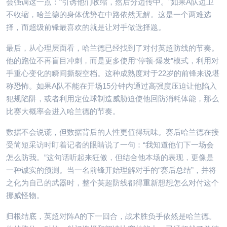
会强调这一点：“引诱他们收缩，然后分边传中。”如果A队边卫
不收缩，哈兰德的身体优势在中路依然无解。这是一个两难选
择，而超级前锋最喜欢的就是让对手做选择题。
最后，从心理层面看，哈兰德已经找到了对付英超防线的节奏。
他的跑位不再盲目冲刺，而是更多使用“停顿-爆发”模式，利用对
手重心变化的瞬间撕裂空档。这种成熟度对于22岁的前锋来说堪
称恐怖。如果A队不能在开场15分钟内通过高强度压迫让他陷入
犯规陷阱，或者利用定位球制造威胁迫使他回防消耗体能，那么
比赛大概率会进入哈兰德的节奏。
数据不会说谎，但数据背后的人性更值得玩味。赛后哈兰德在接
受简短采访时盯着记者的眼睛说了一句：“我知道他们下一场会
怎么防我。”这句话听起来狂傲，但结合他本场的表现，更像是
一种诚实的预测。当一名前锋开始理解对手的“赛后总结”，并将
之化为自己的武器时，整个英超防线都得重新想想怎么对付这个
挪威怪物。
归根结底，英超对阵A的下一回合，战术胜负手依然是哈兰德。