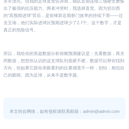
非常漂亮。但我的足球直觉告诉我，狼队近期连续三场硬仗磨炼
出了极强的抗压能力。两者冲突时，我选择直觉。因为切尔西
的“高预期进球”背后，是前锋群近期射门效率的持续下滑——过
去五场，他们实际进球比预期进球少了2.7个。这个数字，才是
真正的危险信号。
所以，我给你的英超数据分析前瞻预测建议是：先看数据，再关
闭数据，想想你认识的这支球队到底硬不硬。数据可以帮你找到
方向，但如果它跟你亲眼看到的比赛感觉不一样，别怕，相信自
己的眼睛。因为足球，从来不是数学题。
本文转自网络，如有侵权请联系邮箱：admin@admin.com