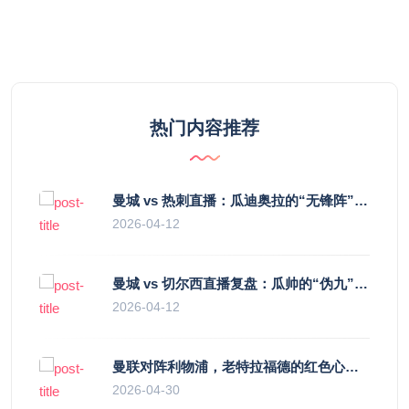
热门内容推荐
曼城 vs 热刺直播：瓜迪奥拉的“无锋阵”是天才设计还是自废武功？
2026-04-12
曼城 vs 切尔西直播复盘：瓜帅的“伪九”陷阱，如何绞杀蓝军的“三中卫”？
2026-04-12
曼联对阵利物浦，老特拉福德的红色心跳与蓝色暗涌
2026-04-30