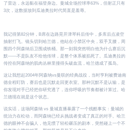
了雷达，永远黏在福登身边。曼城全场控球率63%，但射正只有
3次，这数据放到瓜迪奥拉时代简直是羞辱。
我记得第82分钟，B席在边路晃开津琴科后传中，多库后点凌空
抽射打飞。镜头切到哈兰德，他站在小禁区中央，双手叉腰，周
围四个阿森纳后卫围成铁桶。那一刻我突然明白他为什么赛后沉
默——不是队友不给他传球，是整个体系被掐死了。瓜迪奥拉的
传控在阿森纳的肌肉丛林里撞得头破血流，哈兰德成了孤岛。
这让我想起2004年阿森纳vs曼联的经典战役，当时亨利被费迪南
德全程盯防，赛后也是沉默走回更衣室。那种沉默不是认输，是
你发现对手已经把你研究透了，连你呼吸的节奏都被计算过。哈
兰德现在就是这个状态。
说实话，这场阿森纳 vs 曼城直播暴露了一个残酷事实：曼城的
统治力在松动，而阿森纳已经从挑战者变成了真正的对手。哈兰
德的眼神不会骗人，他见惯了轻松碾压的剧本，突然碰上一个不