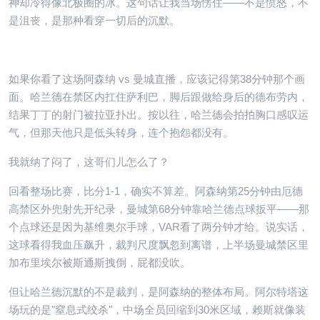
神却冷得像北极圈的冰。这句话让我当场愣住——不是愤怒，不
是沮丧，是那种看穿一切后的沉默。
如果你看了这场阿森纳 vs 曼城直播，应该记得第38分钟那个画
面。哈兰德在禁区内扛住萨利巴，脚后跟做给身后的德布劳内，
结果丁丁的射门被拉亚扑出。按以往，哈兰德会拍拍胸口感叹运
气，但那天他只是低头转身，连个抱怨都没有。
我就纳了闷了，这哥们儿怎么了？
回看整场比赛，比分1-1，确实不算差。阿森纳第25分钟由厄德
高禁区外兜射先开纪录，曼城第68分钟靠哈兰德点球扳平——那
个点球还是因为基维奥尔手球，VAR看了两分钟才给。说实话，
这球看得我血压飙升，裁判尺度飘忽到离谱，上半场曼城禁区里
加布里埃尔被斯通斯拽倒，屁都没吹。
但让哈兰德沉默的不是裁判，是阿森纳的整体布局。阿尔特塔这
场玩的是"窒息式绞杀"，中场全员回缩到30米区域，赖斯就像装