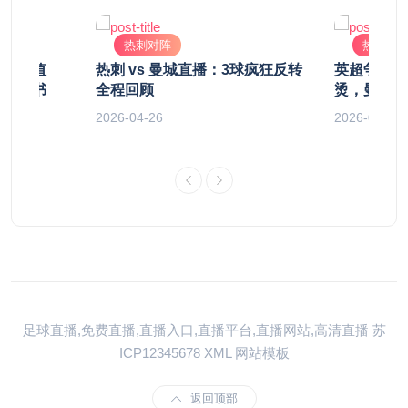
热刺对阵
热刺对
直播，值
热刺 vs 曼城直播：3球疯狂反转
英超争冠暗
称教科书
全程回顾
烫，曼城暗
2026-04-26
2026-04-28
足球直播,免费直播,直播入口,直播平台,直播网站,高清直播
苏
ICP12345678
XML
网站模板
返回顶部