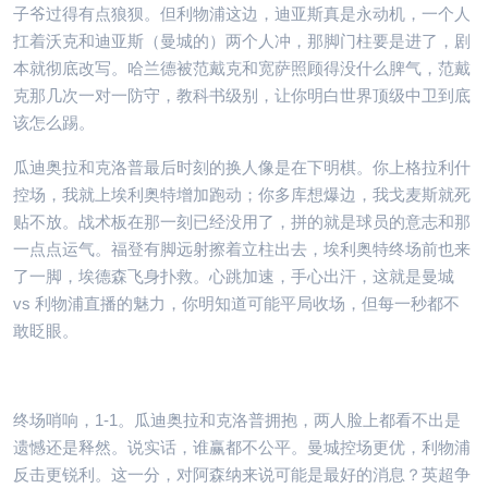
子爷过得有点狼狈。但利物浦这边，迪亚斯真是永动机，一个人
扛着沃克和迪亚斯（曼城的）两个人冲，那脚门柱要是进了，剧
本就彻底改写。哈兰德被范戴克和宽萨照顾得没什么脾气，范戴
克那几次一对一防守，教科书级别，让你明白世界顶级中卫到底
该怎么踢。
瓜迪奥拉和克洛普最后时刻的换人像是在下明棋。你上格拉利什
控场，我就上埃利奥特增加跑动；你多库想爆边，我戈麦斯就死
贴不放。战术板在那一刻已经没用了，拼的就是球员的意志和那
一点点运气。福登有脚远射擦着立柱出去，埃利奥特终场前也来
了一脚，埃德森飞身扑救。心跳加速，手心出汗，这就是曼城
vs 利物浦直播的魅力，你明知道可能平局收场，但每一秒都不
敢眨眼。
终场哨响，1-1。瓜迪奥拉和克洛普拥抱，两人脸上都看不出是
遗憾还是释然。说实话，谁赢都不公平。曼城控场更优，利物浦
反击更锐利。这一分，对阿森纳来说可能是最好的消息？英超争