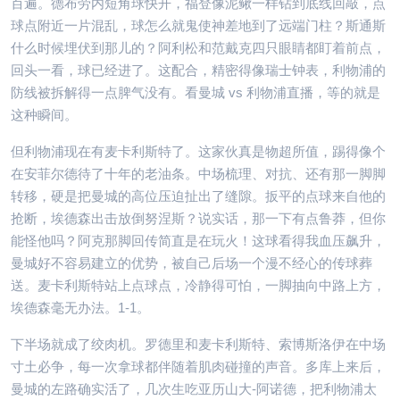
百遍。德布劳内短角球快开，福登像泥鳅一样钻到底线回敲，点
球点附近一片混乱，球怎么就鬼使神差地到了远端门柱？斯通斯
什么时候埋伏到那儿的？阿利松和范戴克四只眼睛都盯着前点，
回头一看，球已经进了。这配合，精密得像瑞士钟表，利物浦的
防线被拆解得一点脾气没有。看曼城 vs 利物浦直播，等的就是
这种瞬间。
但利物浦现在有麦卡利斯特了。这家伙真是物超所值，踢得像个
在安菲尔德待了十年的老油条。中场梳理、对抗、还有那一脚脚
转移，硬是把曼城的高位压迫扯出了缝隙。扳平的点球来自他的
抢断，埃德森出击放倒努涅斯？说实话，那一下有点鲁莽，但你
能怪他吗？阿克那脚回传简直是在玩火！这球看得我血压飙升，
曼城好不容易建立的优势，被自己后场一个漫不经心的传球葬
送。麦卡利斯特站上点球点，冷静得可怕，一脚抽向中路上方，
埃德森毫无办法。1-1。
下半场就成了绞肉机。罗德里和麦卡利斯特、索博斯洛伊在中场
寸土必争，每一次拿球都伴随着肌肉碰撞的声音。多库上来后，
曼城的左路确实活了，几次生吃亚历山大-阿诺德，把利物浦太