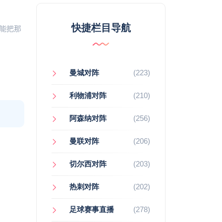
快捷栏目导航
能把那
曼城对阵
(223)
利物浦对阵
(210)
阿森纳对阵
(256)
曼联对阵
(206)
切尔西对阵
(203)
热刺对阵
(202)
足球赛事直播
(278)