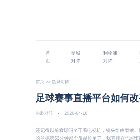
首
曼城
利物浦
页
对阵
对阵
首页
>>
热刺对阵
足球赛事直播平台如何改
热刺对阵
2026-04-18
还记得以前看球吗？守着电视机，镜头给啥看啥。
哈兰德第63分钟那个反越位单刀，我直接在**足球