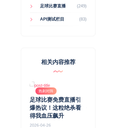
足球比赛直播
(249)
API测试栏目
(83)
相关内容推荐
热刺对阵
热刺对阵
 阿森纳直播：
足球比赛免费直播引
热刺高位防线遭
德之夜，谁
爆热议！这粒绝杀看
打击，英超焦点
中杀出血
得我血压飙升
击战术短板
2026-04-26
2026-05-21