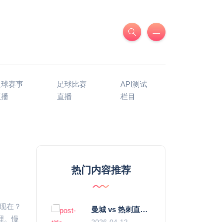
足球赛事
足球比赛
API测试
直播
直播
栏目
热门内容推荐
现在？
曼城 vs 热刺直播：瓜迪奥拉的“无锋阵”是天才设计还是自废武功？
理。慢
2026-04-12