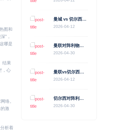
曼城 vs 切尔西直播复盘：瓜帅的“伪九”陷阱，如何绞杀蓝军的“三中卫”？
2026-04-12
热图和
深”，
这哪是
曼联对阵利物浦，老特拉福德的红色心跳与蓝色暗涌
2026-04-30
。结果
空，心
曼联vs切尔西直播复盘：滕哈赫的“伪高位”与波切蒂诺的“无锋阵”，谁更拧巴？
2026-04-12
切尔西对阵利物浦，一场蓝红血脉里的恩怨与忠诚
球网络。
2026-04-30
卖的激
，分析着