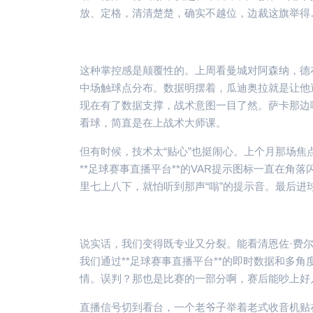
放、定格，清清楚楚，确实不越位，边裁这旗举得
这种掌控感是颠覆性的。上周看曼城对阿森纳，德
中场触球点分布。数据明摆着，瓜迪奥拉就是让他
现在有了数据支撑，战术意图一目了然。萨卡那边
看球，简直是在上战术大师课。
但有时候，技术太“贴心”也挺闹心。上个月那场
**足球赛事直播平台**的VAR提示图标一直在
里七上八下，就怕听到那声“嗡”的提示音。最后
说实话，我们变得既专业又分裂。能看清恩佐·费
我们通过**足球赛事直播平台**的即时数据和多
情。误判？那也是比赛的一部分啊，赛后能吵上好
直播信号切到看台，一个老爷子举着老式收音机贴