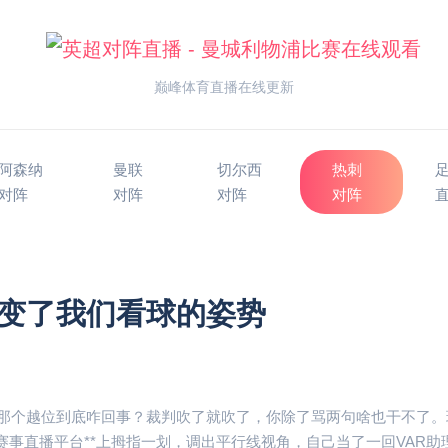
巅峰体育直播在线更新
阿森纳
曼联
切尔西
热刺
对阵
对阵
对阵
对阵
变了我们看球的姿势
那个越位到底咋回事？裁判吹了就吹了，你除了骂两句啥也干不了。
赛事直播平台**上拇指一划，调出平行线视角，自己当了一回VAR助