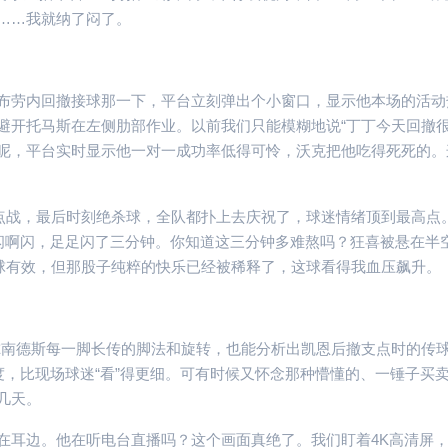
……我就纳了闷了。
布劳内回撤接球那一下，平台立刻弹出个小窗口，显示他本场的活动
避开托马斯在左侧肋部作业。以前我们只能模糊地说“丁丁今天回撤很
呢，平台实时显示他一对一成功率低得可怜，沃克把他吃得死死的。
焦点战，最后时刻绝杀球，全队都扑上去庆祝了，球迷情绪顶到最高点
角落闪啊闪，足足闪了三分钟。你知道这三分钟多难熬吗？狂喜被悬在半
进球有效，但那股子纯粹的快乐已经被稀释了，这球看得我血压飙升。
尔南德斯每一脚长传的脚法和旋转，也能分析出凯恩后撤支点时的传
角度，比现场球迷“看”得更细。可有时候又怀念那种懵懂的、一锤子买
几天。
在耳边。他在听电台直播吗？这个画面真绝了。我们盯着4K高清屏