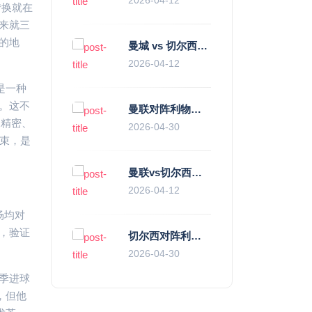
转换就在
来就三
的地
曼城 vs 切尔西直播复盘：瓜帅的“伪九”陷阱，如何绞杀蓝军的“三中卫”？
2026-04-12
是一种
。这不
曼联对阵利物浦，老特拉福德的红色心跳与蓝色暗涌
更精密、
2026-04-30
结束，是
曼联vs切尔西直播复盘：滕哈赫的“伪高位”与波切蒂诺的“无锋阵”，谁更拧巴？
2026-04-12
场均对
，验证
切尔西对阵利物浦，一场蓝红血脉里的恩怨与忠诚
2026-04-30
季进球
，但他