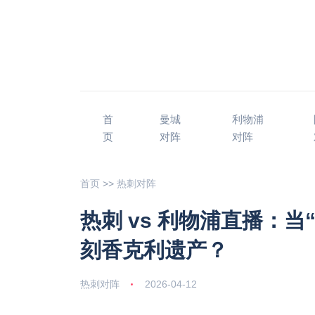
首
曼城
利物浦
页
对阵
对阵
首页
>>
热刺对阵
热刺 vs 利物浦直播：
刻香克利遗产？
热刺对阵
2026-04-12