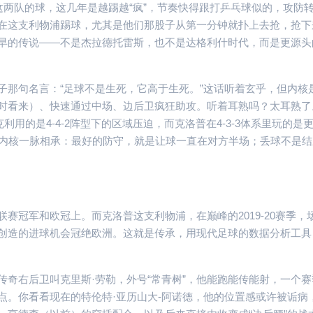
。这两队的球，这几年是越踢越“疯”，节奏快得跟打乒乓球似的，攻防
在这支利物浦踢球，尤其是他们那股子从第一分钟就扑上去抢，抢下
早的传说——不是杰拉德托雷斯，也不是达格利什时代，而是更源头
子那句名言：“足球不是生死，它高于生死。”这话听着玄乎，但内核
时看来）、快速通过中场、边后卫疯狂助攻。听着耳熟吗？太耳熟了
用的是4-4-2阵型下的区域压迫，而克洛普在4-3-3体系里玩的是
）。但精神内核一脉相承：最好的防守，就是让球一直在对方半场；丢球不是
赛冠军和欧冠上。而克洛普这支利物浦，在巅峰的2019-20赛季，
创造的进球机会冠绝欧洲。这就是传承，用现代足球的数据分析工具
奇右后卫叫克里斯·劳勒，外号“常青树”，他能跑能传能射，一个赛
点。你看看现在的特伦特·亚历山大-阿诺德，他的位置感或许被诟病