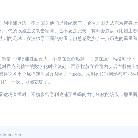
在利物浦这边。不是因为他们是传统豪门，恰恰是因为从克洛普身上
利时代的浪漫主义攻击精神。它不总是完美，有时会崩盘（比如上赛
热刺的足球，在波帅手下固然好看，但总感觉少了一点历史的重量和
的判断是：利物浦胜面更大。不是在贬低热刺，而是在这种风格对冲下
，是对香克利精神的数字化时代复刻，而萨拉赫在右路内切后左脚兜出
是这首重金属摇滚里最炸裂的吉他solo。热刺的传球网络很可能在
良”。一次，可能就够了。
看这场直播时，不妨多留意利物浦那些瞬间由守转攻的镜头，那里面
热刺对阵
热刺 vs
当“摇滚足
金属”，克
利真正的
in.com