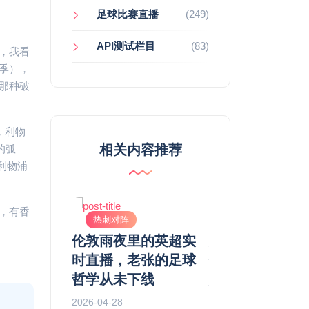
足球比赛直播
(249)
API测试栏目
(83)
，我看
季），
那种破
，利物
相关内容推荐
的弧
利物浦
，有香
热刺对阵
热刺对阵
 利物浦直播：
伦敦雨夜里的英超实
足球赛事直播平
球”遇上“重
时直播，老张的足球
何改变了我们看
洛普是香克
哲学从未下线
姿势
传人吗？
2026-04-28
2026-04-18