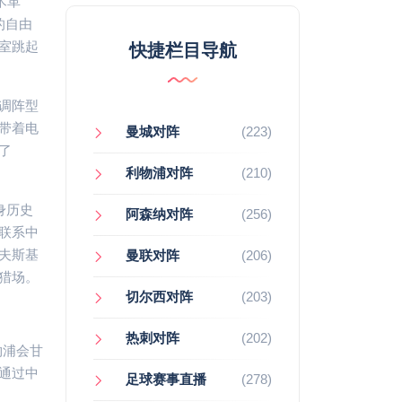
术革
的自由
室跳起
快捷栏目导航
调阵型
带着电
曼城对阵
(223)
了
利物浦对阵
(210)
身历史
阿森纳对阵
(256)
联系中
夫斯基
曼联对阵
(206)
猎场。
切尔西对阵
(203)
热刺对阵
(202)
物浦会甘
通过中
足球赛事直播
(278)