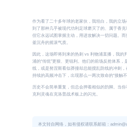
作为看了二十多年球的老家伙，我坦白，我的立场
到了那种几乎被现代功利足球磨灭了的、属于香克
但它永远试图掌握主动，用进攻解决一切问题。而
釜沉舟的摇滚气质。
因此，这场即将到来的热刺 vs 利物浦直播，我
浦的“传统”更狠、更锐利。他们的前场反抢体系
线，或是努涅斯看似莽撞却总能搅乱防线的冲刺，都
持续的高频冲击下，出现那么一两次致命的“接触不
历史不会简单重复，但总会押着相似的韵脚。当你
克利灵魂在克洛普战术板上的闪光。
本文转自网络，如有侵权请联系邮箱：admin@adm