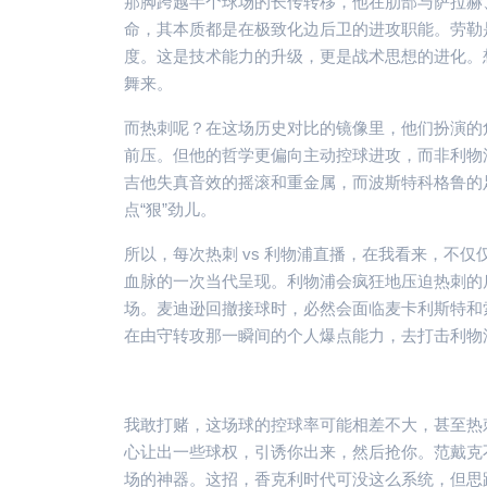
那脚跨越半个球场的长传转移，他在肋部与萨拉赫
命，其本质都是在极致化边后卫的进攻职能。劳勒是在
度。这是技术能力的升级，更是战术思想的进化。
舞来。
而热刺呢？在这场历史对比的镜像里，他们扮演的
前压。但他的哲学更偏向主动控球进攻，而非利物
吉他失真音效的摇滚和重金属，而波斯特科格鲁的
点“狠”劲儿。
所以，每次热刺 vs 利物浦直播，在我看来，不
血脉的一次当代呈现。利物浦会疯狂地压迫热刺的
场。麦迪逊回撤接球时，必然会面临麦卡利斯特和
在由守转攻那一瞬间的个人爆点能力，去打击利物
我敢打赌，这场球的控球率可能相差不大，甚至热刺
心让出一些球权，引诱你出来，然后抢你。范戴克
场的神器。这招，香克利时代可没这么系统，但思