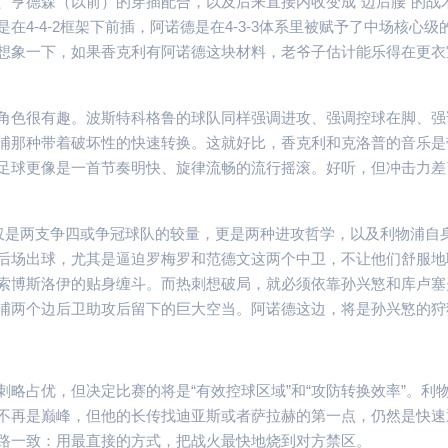
、亨德森（以前）的穿插配合，以及后来直接内收变成“边后腰”的战
4-4-2框架下前插，阿诺德是在4-3-3体系里被赋予了中场核心级
想象一下，如果香克利有阿诺德这块材料，老爷子估计能乐得在更衣
角色很有趣。波斯特科格鲁的球队同样强调进攻、强调控球在脚、强
浦那种带着破坏性的快速转换。这就好比，香克利和克洛普的音乐是
足球更像是一首节奏明快、旋律流畅的流行摇滚。好听，但冲击力差
仅仅是两支争四或争冠球队的较量，更是两种进攻哲学，以及利物浦自
后场出球，尤其是逼迫罗梅罗和范德文这两个中卫，不让他们舒服地
索博斯洛伊的贴身缠斗。而热刺想破局，就必须依靠孙兴慜和库卢塞
浦两个边后卫助攻后留下的巨大空当。阿诺德这边，将是孙兴慜的狩
略占优，但决定比赛的将是“有效控球区域”和“攻防转换效率”。利
不再是巅峰，但他的长传找迪亚斯或者萨拉赫的第一点，仍然是快速
路一致：用最直接的方式，把战火最快地烧到对方禁区。