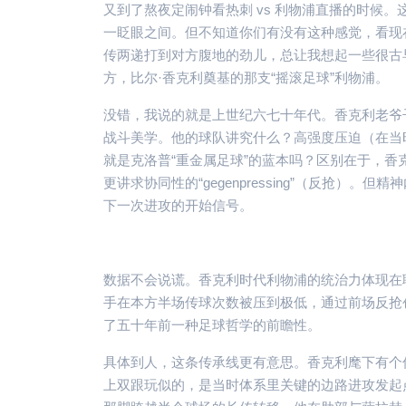
又到了熬夜定闹钟看热刺 vs 利物浦直播的时候
一眨眼之间。但不知道你们有没有这种感觉，看现
传两递打到对方腹地的劲儿，总让我想起一些很古
方，比尔·香克利奠基的那支“摇滚足球”利物浦。
没错，我说的就是上世纪六七十年代。香克利老爷
战斗美学。他的球队讲究什么？高强度压迫（在当
就是克洛普“重金属足球”的蓝本吗？区别在于，香克利
更讲求协同性的“gegenpressing”（反抢
下一次进攻的开始信号。
数据不会说谎。香克利时代利物浦的统治力体现在联
手在本方半场传球次数被压到极低，通过前场反抢
了五十年前一种足球哲学的前瞻性。
具体到人，这条传承线更有意思。香克利麾下有个传
上双跟玩似的，是当时体系里关键的边路进攻发起