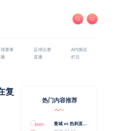
足球赛事
足球比赛
API测试
直播
直播
栏目
在复
热门内容推荐
曼城 vs 热刺直播：瓜迪奥拉的“无锋阵”是天才设计还是自废武功？
2026-04-12