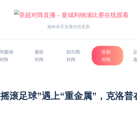
巅峰体育直播在线更新
阿森纳
曼联
切尔西
热刺
对阵
对阵
对阵
对阵
当“摇滚足球”遇上“重金属”，克洛普