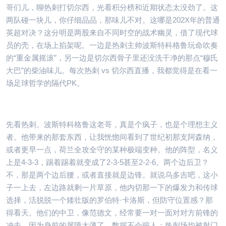
哥们儿，聊热刺打切尔西，光看积分榜和近期状态太没劲了。这
两队碰一块儿，你仔细品品，那味儿不对。这哪是202X年的普通
英超对决？这分明是两股来自不同时空的战术幽灵，借了现代球
员的壳，在场上掐架呢。一边是热刺主帅波斯特科格鲁玩命吹奏
的“重金属摇滚”，另一边是切尔西骨子里还没洗干净的那点“穆氏
大巴”的柴油味儿。每次热刺 vs 切尔西直播，我都觉得是在看一
场足球哲学的隔代PK。
先看热刺。波斯特科格鲁这老哥，真是个疯子，也是个理想主义
者。他带来的那套东西，让我恍惚间看到了世纪初那支阿森纳，
或者更早一点，荷兰全攻全守的某种极端变种。他的阵型，名义
上是4-3-3，踢着踢着就变成了2-3-5甚至2-2-6。两个边后卫？
不，那是两个边后腰，或者直接就是边锋。就说乌多吉吧，这小
子一上去，左边路就剩一片草原，他内切那一下的爆发力和传球
选择，活脱脱一个矮壮版的罗伯特·卡洛斯，但防守位置感？那
得看天。他们的中卫，像范德文，经常要一对一面对对方前锋的
冲击，因为身前的屏障太薄了。数据不会骗人：热刺场均被射门