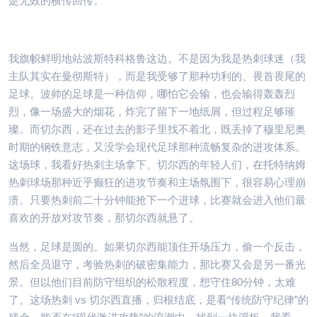
是无效的横传回传。
我旗帜鲜明地站波斯特科格鲁这边。不是因为我是热刺球迷（我
主队其实在曼彻斯特），而是我受够了那种功利的、畏首畏尾的
足球。波帅的足球是一种信仰，哪怕它会输，也会输得轰轰烈
烈，像一场盛大的烟花，炸完了留下一地纸屑，但过程足够璀
璨。而切尔西，还在过去的影子里找不着北，既丢掉了穆里尼奥
时期的钢铁意志，又没学会现代足球那种流畅复杂的进攻体系。
这场球，我看好热刺主场拿下。切尔西的年轻人们，在托特纳姆
热刺球场那种近乎癫狂的进攻节奏和主场氛围下，很容易心理崩
溃。只要热刺前二十分钟能抢下一个进球，比赛就会进入他们最
喜欢的开放对攻节奏，那切尔西就悬了。
当然，足球是圆的。如果切尔西能顶住开场压力，偷一个反击，
然后全员退守，考验热刺的破密集能力，那比赛又会是另一番光
景。但以他们目前防守组织的松散程度，想守住80分钟，太难
了。这场热刺 vs 切尔西直播，归根结底，是看“传统防守纪律”的