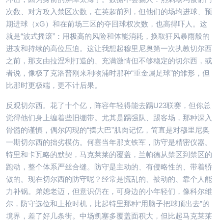
次数、对方攻入禁区次数，在英超前列，但他们的场均进球、预
期进球（xG）和在前场三区的夺回球权次数，也高得吓人。这
就是“波式摇滚”：用极高的风险和体能消耗，换取狂风暴雨般的
进攻和持续的高位压迫。这让我想起穆里尼奥第一次执教切尔西
之前，那支由拉涅利打造的、充满激情但不够稳定的切尔西，或
者说，像极了克洛普刚来利物浦时那种“重金属足球”的雏形，但
比那时更极端，更不计后果。
反观切尔西。花了十个亿，阵容年轻得能去踢U23联赛，但你总
觉得他们身上缠着些旧绷带。尤其是踢强队、踢客场，那种深入
骨髓的谨慎，偶尔闪现的“摆大巴”肌肉记忆，简直是对穆里尼奥
一期切尔西的拙劣模仿。何塞当年那支铁军，防守是精密仪器。
特里和卡瓦略的默契，马克莱莱的覆盖，兰帕德从禁区到禁区的
跑动，整个体系严丝合缝。防守是主动的、有侵略性的、带着骄
傲的。现在切尔西的防守呢？经常是慌乱的、被动的、靠个人能
力补锅。弟媳老迈，但意识仍在，可身边的小年轻们，像科尔维
尔，防守选位和上抢时机，比起特里那种“用脑子把球顶出去”的
境界，差了好几条街。中场凯塞多覆盖面积大，但比起马克莱莱