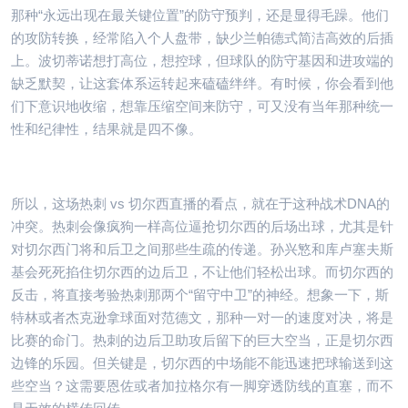
那种“永远出现在最关键位置”的防守预判，还是显得毛躁。他们
的攻防转换，经常陷入个人盘带，缺少兰帕德式简洁高效的后插
上。波切蒂诺想打高位，想控球，但球队的防守基因和进攻端的
缺乏默契，让这套体系运转起来磕磕绊绊。有时候，你会看到他
们下意识地收缩，想靠压缩空间来防守，可又没有当年那种统一
性和纪律性，结果就是四不像。
所以，这场热刺 vs 切尔西直播的看点，就在于这种战术DNA的
冲突。热刺会像疯狗一样高位逼抢切尔西的后场出球，尤其是针
对切尔西门将和后卫之间那些生疏的传递。孙兴慜和库卢塞夫斯
基会死死掐住切尔西的边后卫，不让他们轻松出球。而切尔西的
反击，将直接考验热刺那两个“留守中卫”的神经。想象一下，斯
特林或者杰克逊拿球面对范德文，那种一对一的速度对决，将是
比赛的命门。热刺的边后卫助攻后留下的巨大空当，正是切尔西
边锋的乐园。但关键是，切尔西的中场能不能迅速把球输送到这
些空当？这需要恩佐或者加拉格尔有一脚穿透防线的直塞，而不