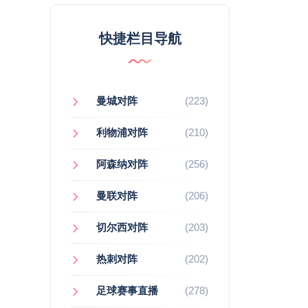
快捷栏目导航
曼城对阵
(223)
利物浦对阵
(210)
阿森纳对阵
(256)
曼联对阵
(206)
切尔西对阵
(203)
热刺对阵
(202)
足球赛事直播
(278)