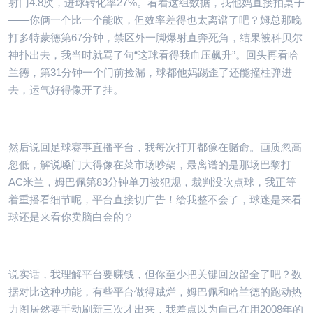
射门4.8次，进球转化率27%。看着这组数据，我他妈直接拍桌子
——你俩一个比一个能吹，但效率差得也太离谱了吧？姆总那晚
打多特蒙德第67分钟，禁区外一脚爆射直奔死角，结果被科贝尔
神扑出去，我当时就骂了句“这球看得我血压飙升”。回头再看哈
兰德，第31分钟一个门前捡漏，球都他妈踢歪了还能撞柱弹进
去，运气好得像开了挂。
然后说回足球赛事直播平台，我每次打开都像在赌命。画质忽高
忽低，解说嗓门大得像在菜市场吵架，最离谱的是那场巴黎打
AC米兰，姆巴佩第83分钟单刀被犯规，裁判没吹点球，我正等
着重播看细节呢，平台直接切广告！给我整不会了，球迷是来看
球还是来看你卖脑白金的？
说实话，我理解平台要赚钱，但你至少把关键回放留全了吧？数
据对比这种功能，有些平台做得贼烂，姆巴佩和哈兰德的跑动热
力图居然要手动刷新三次才出来，我差点以为自己在用2008年的