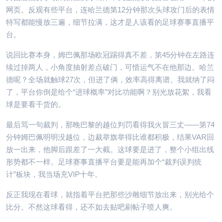
网页。反观有些平台，连哈兰德第12分钟那次头球攻门后的表情
特写都能慢放三遍，细节拉满，这才是人该看的足球赛事直播平
台。
说回比赛本身，姆巴佩那场欧冠踢得真不差，第45分钟在左路连
续过掉两人，小角度抽射差点破门，可惜运气不在他那边。哈兰
德呢？全场就触球27次，但进了俩，效率高得离谱。我就纳了闷
了，平台你倒是给个“进球概率”对比功能啊？别光放花絮，我看
球是要看干货的。
最后骂一句裁判，那晚巴黎的越位判罚看得我火冒三丈——第74
分钟姆巴佩明明没越位，边裁举旗举得比谁都积极，结果VAR回
放一出来，他脚后跟差了一大截。这球要是进了，整个小组出线
形势都不一样。足球赛事直播平台要是能再加个“裁判误判统
计”板块，我当场充VIP十年。
反正我现在看球，就指着平台把那些沙雕细节放出来，别光给个
比分。不然这球看得，还不如去贴吧刷帖子喷人爽。