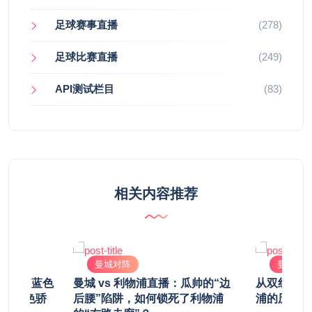
足球赛事直播
(278)
足球比赛直播
(249)
API测试栏目
(83)
相关内容推荐
曼城对阵
曼城对
我见证了蓝色
曼城 vs 利物浦直播：瓜帅的“边
从双红会到
碾碎红色骄
后腰”陷阱，如何锁死了利物浦
浦的历史对