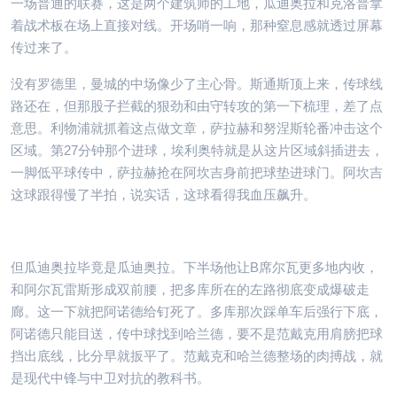
一场普通的联赛，这是两个建筑师的工地，瓜迪奥拉和克洛普拿
着战术板在场上直接对线。开场哨一响，那种窒息感就透过屏幕
传过来了。
没有罗德里，曼城的中场像少了主心骨。斯通斯顶上来，传球线
路还在，但那股子拦截的狠劲和由守转攻的第一下梳理，差了点
意思。利物浦就抓着这点做文章，萨拉赫和努涅斯轮番冲击这个
区域。第27分钟那个进球，埃利奥特就是从这片区域斜插进去，
一脚低平球传中，萨拉赫抢在阿坎吉身前把球垫进球门。阿坎吉
这球跟得慢了半拍，说实话，这球看得我血压飙升。
但瓜迪奥拉毕竟是瓜迪奥拉。下半场他让B席尔瓦更多地内收，
和阿尔瓦雷斯形成双前腰，把多库所在的左路彻底变成爆破走
廊。这一下就把阿诺德给钉死了。多库那次踩单车后强行下底，
阿诺德只能目送，传中球找到哈兰德，要不是范戴克用肩膀把球
挡出底线，比分早就扳平了。范戴克和哈兰德整场的肉搏战，就
是现代中锋与中卫对抗的教科书。