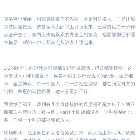
克洛普也够绝，用加克波换下努涅斯，不是对位换人，而是让加
克波回撤接应，把曼城高大的中卫群拉出来。比赛最后二十分钟
完全开放了，像两头伤痕累累的野兽互相撕咬。福登那脚远射砸
在横梁上砰的一声，我差点从沙发上跳起来。
1-1的比分，两边球迷可能都觉得有点遗憾，但又都能接受。这
场曼城 vs 利物浦直播，你看不到太多行云流水的配合，全是细
节，全是博弈。每一个换人，每一次站位调整，都在回应对方的
出招。争冠的马拉松里，这一分重如千斤。
我就纳了闷了，裁判有几个身体接触的尺度是不是太松了？迪亚
斯那次在禁区边上被拉倒，var连个回放都没有。这种级别的比
赛，任何一个判罚都可能被放大。
终场哨响，瓜迪奥拉和克洛普紧紧拥抱，两人脸上都写满了疲惫