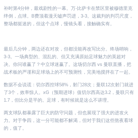
补时第4分钟，最戏剧性的一幕。万-比萨卡在禁区里被穆德里克
绊倒，点球。B费顶着漫天嘘声罚进，3-3。这裁判的判罚尺度，
整场都挺迷的，但这个点球，慢镜头看，接触确实有。
最后几分钟，两边还在对攻，但都没能再改写比分。终场哨响，
3-3。一场典型的、混乱的、但又充满原始足球魅力的英超对
决。你问谁赢了？中立球迷赢了。这场切尔西 vs 曼联直播，把
战术板的严谨和足球场上的不可预测性，完美地搅拌在了一起。
数据不会说谎：切尔西控球58%，射门28次；曼联12次射门就进
了3个，效率惊人。xG（预期进球）值切尔西高达3.2，曼联只有
1.7，但比分是平的。足球，有时候就是这么不讲理。
两支球队都暴露了巨大的防守问题，但也展现了强大的进攻火
力。对于争四，这一分可能都不解渴，但对于我们这些熬夜看球
的，值了。