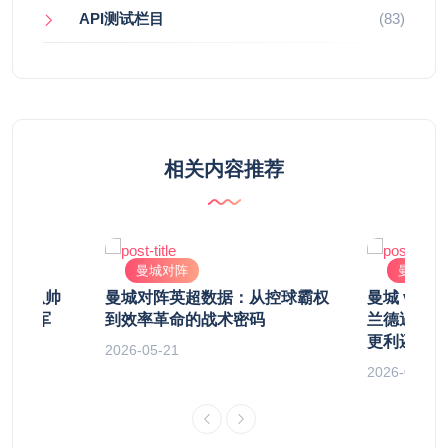
API测试栏目
(83)
相关内容推荐
曼城对阵
曼城对
复盘：瓜帅
曼城对阵英超数据：从控球霸权
曼城 vs 
绞杀蓝军
到效率革命的战术密码
兰德遇上“
更利还是盾
2026-05-21
2026-04-12