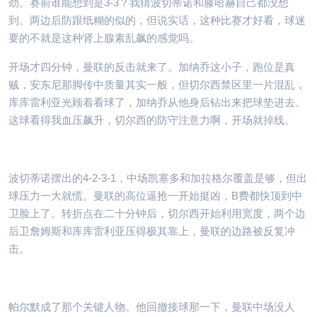
劲。赛前谁能想到是3-3？我猜波切蒂诺和滕哈赫自己都没想
到。两边后防跟纸糊的似的，但说实话，这种比赛才好看，球迷
要的不就是这种肾上腺素乱飙的感觉吗。
开场才四分钟，曼联的反击就来了。加纳乔这小子，跑位是真
贼，安东尼那脚传中质量其实一般，但切尔西禁区里一片混乱，
库库雷利亚光顾着看球了，加纳乔从他身后钻出来把球垫进去。
这球看得我血压飙升，切尔西的防守注意力啊，开场就掉线。
波切蒂诺摆出的4-2-3-1，中场凯塞多和加拉格尔覆盖是够，但出
球压力一大就慌。曼联的高位逼抢一开始挺凶，B费都快顶到中
卫脸上了。转折点在二十分钟后，切尔西开始利用宽度，两个边
后卫詹姆斯和库库雷利亚压得极其靠上，曼联的边路被反复冲
击。
帕尔默成了那个关键人物。他回撤接球那一下，曼联中场没人