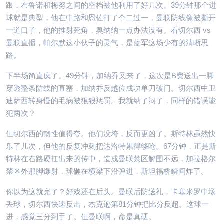
跟，布鲁诺和梅努之间的空档被他利用了好几次。39分钟那个进
球就是典型，他在中路和恩佐打了个二过一，曼联防线像被撕开
一道口子，他的推射死角，奥纳纳一点办法没有。看切尔西 vs
曼联直播，帕尔默这小伙子的灵气，是蓝军这场少有的清晰思
路。
下半场简直疯了。49分钟，加纳乔又来了，这次是B费送出一脚
穿透整条防线的直塞，加纳乔反越位成功单刀破门。切尔西中卫
迪萨西转身慢的毛病被狠狠惩罚。我就纳了闷了，同样的错误能
犯两次？
但切尔西的韧性值得夸。他们没垮，反而更凶了。斯特林虽然快
乐了几次，但他的反复冲刺把达洛特累得够呛。67分钟，正是斯
特林在右路硬扛出来的传中，造成曼联禁区解围不远，加拉格尔
禁区外那脚爆射，球砸在横梁下沿弹进，斯坦福桥瞬间炸了。
你以为这就完了？好戏还在后头。曼联后防送礼，卡塞米罗中场
丢球，切尔西快速反击，杰克逊第81分钟把比分反超。这球一
进，感觉三分到手了。但曼联啊，命是真硬。