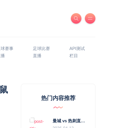
足球赛事
足球比赛
API测试
直播
直播
栏目
鼠
热门内容推荐
曼城 vs 热刺直播：瓜迪奥拉的“无锋阵”是天才设计还是自废武功？
2026-04-12