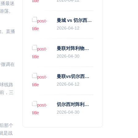
直播最迷
游荡。
曼城 vs 切尔西直播复盘：瓜帅的“伪九”陷阱，如何绞杀蓝军的“三中卫”？
2026-04-12
治。直播
曼联对阵利物浦，老特拉福德的红色心跳与蓝色暗涌
2026-04-30
个微调在
曼联vs切尔西直播复盘：滕哈赫的“伪高位”与波切蒂诺的“无锋阵”，谁更拧巴？
2026-04-12
球线路
前，三
切尔西对阵利物浦，一场蓝红血脉里的恩怨与忠诚
2026-04-30
后那个
就是战