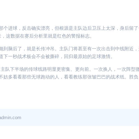
那个进球，反击确实漂亮，但根源是主队边后卫压上太深，身后留了
米，这数据在赛后分析里就是红色的警报标志。
抛到脑后了，就是长传冲吊。主队门将甚至有一次出击到中线附近，
道下一秒战术板会不会被撕碎，回归最原始的足球激情。
图，主队下半场的传球线路明显更密集、更向前。一次换人，一次阵型
不妨多看看那些无球跑动的人，看看教练那张皱巴巴的战术纸。胜负
in.com