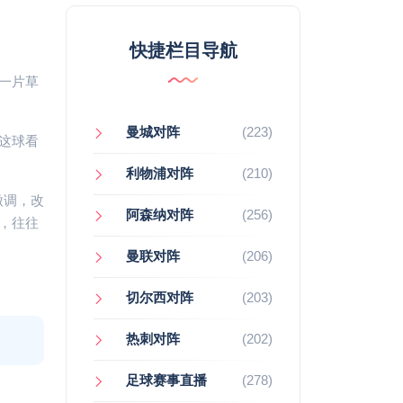
快捷栏目导航
一片草
曼城对阵
(223)
这球看
利物浦对阵
(210)
微调，改
阿森纳对阵
(256)
，往往
曼联对阵
(206)
切尔西对阵
(203)
热刺对阵
(202)
足球赛事直播
(278)