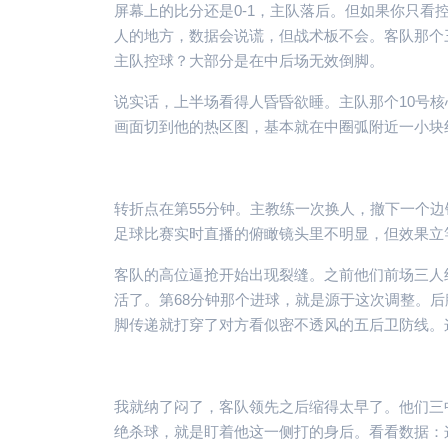
屏幕上的比分还是0-1，主队落后。但如果你只看
人的地方，数据会说谎，但战术板不会。客队那个
主队控球？大部分是在中后场无效倒脚。
说实话，上半场看得人昏昏欲睡。主队那个10号核
画面切到他的热区图，基本就在中圈弧附近一小块
转折点在第55分钟。主教练一次换人，撤下一个边锋
足球比赛实时直播的俯瞰镜头里不明显，但效果立
客队的高位逼抢开始出现裂缝。之前他们前场三人
活了。第68分钟那个进球，就是源于这次调整。
脚传递就打穿了对方看似密不透风的五后卫防线。
我就纳了闷了，客队领先之后缩得太早了。他们三
绝杀球，就是盯着他这一侧打的身后。看看数据：这