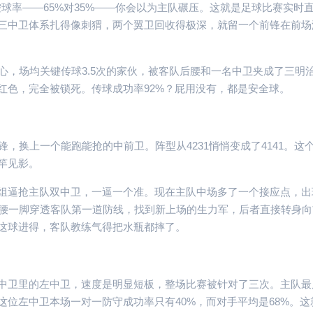
控球率——65%对35%——你会以为主队碾压。这就是足球比赛实时
三中卫体系扎得像刺猬，两个翼卫回收得极深，就留一个前锋在前场
心，场均关键传球3.5次的家伙，被客队后腰和一名中卫夹成了三明
红色，完全被锁死。传球成功率92%？屁用没有，都是安全球。
，换上一个能跑能抢的中前卫。阵型从4231悄悄变成了4141。这
竿见影。
组逼抢主队双中卫，一逼一个准。现在主队中场多了一个接应点，出
后腰一脚穿透客队第一道防线，找到新上场的生力军，后者直接转身向
这球进得，客队教练气得把水瓶都摔了。
中卫里的左中卫，速度是明显短板，整场比赛被针对了三次。主队最
位左中卫本场一对一防守成功率只有40%，而对手平均是68%。这