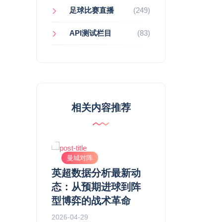
足球比赛直播
(249)
API测试栏目
(83)
相关内容推荐
曼城对阵
曼城对阵
 利物浦直播：
英超数据分析最新动
英超焦点独家观
球催眠
态：从预期进球到阵
曼城vs阿森纳
死了克洛普
型博弈的战术革命
奥拉与阿尔特塔
摇滚”吗？
术博弈谁能笑到
2026-04-29