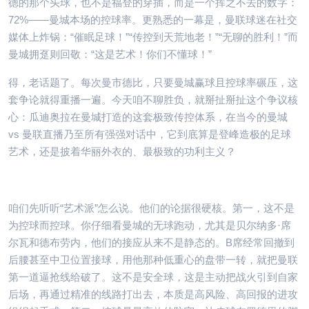
德的那个头球，也不是福登的穿插，而是一个挥之不去的数字：
72%——曼城本场的控球率。更熟悉的一幕是，曼联球迷在社交
媒体上炸锅：“催眠足球！”“传控到天荒地老！”“无聊的胜利！”而
曼城拥趸则回敬：“这是艺术！你们不懂球！”
得，老话题了。每次曼市德比，只要曼城赢球且控球率碾压，这
套争论就得重播一遍。今天咱不聊胜负，就掰扯掰扯这个争议核
心：瓜迪奥拉在曼城打造的这套极致传控体系，在当今的曼城
vs 曼联直播乃至所有强强对话中，它到底算是登峰造极的足球
艺术，还是披着华丽外衣的、最极致的功利主义？
咱们先听听“艺术派”怎么说。他们的论据很硬核。第一，这不是
为控球而控球。你仔细看曼城的无球跑动，尤其是贝尔纳多·席
尔瓦和德布劳内，他们的接应从来不是静态的。B席经常回撤到
后腰甚至中卫位置接球，用他那种低重心的盘带一转，就把曼联
第一道逼抢线给破了。这不是安全球，这是主动把战火引到自家
后场，再通过精准的线路打出去，本质是高风险、高回报的进攻