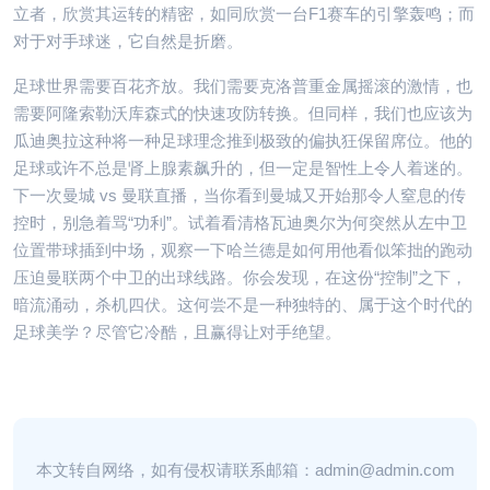
立者，欣赏其运转的精密，如同欣赏一台F1赛车的引擎轰鸣；而
对于对手球迷，它自然是折磨。
足球世界需要百花齐放。我们需要克洛普重金属摇滚的激情，也
需要阿隆索勒沃库森式的快速攻防转换。但同样，我们也应该为
瓜迪奥拉这种将一种足球理念推到极致的偏执狂保留席位。他的
足球或许不总是肾上腺素飙升的，但一定是智性上令人着迷的。
下一次曼城 vs 曼联直播，当你看到曼城又开始那令人窒息的传
控时，别急着骂“功利”。试着看清格瓦迪奥尔为何突然从左中卫
位置带球插到中场，观察一下哈兰德是如何用他看似笨拙的跑动
压迫曼联两个中卫的出球线路。你会发现，在这份“控制”之下，
暗流涌动，杀机四伏。这何尝不是一种独特的、属于这个时代的
足球美学？尽管它冷酷，且赢得让对手绝望。
本文转自网络，如有侵权请联系邮箱：admin@admin.com