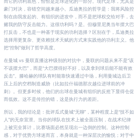
而它的功利底色，恰恰是足球进化的一部分。现代足球，尤其是
豪门对决，容错空间越来越小。瓜迪奥拉的哲学是：我将风险控
制在由我发起的、有组织的进攻中，而不是把球权交给对手，去
赌我的防守反击能力。这很功利吗？是。但穆里尼奥当年摆大巴
打反击，不也是一种基于现实的功利选择？区别在于，瓜迪奥拉
选择用更复杂、更依赖技术天赋的方式来实践他的功利主义。他
把“控制”做到了哲学高度。
在曼城 vs 曼联直播这种级别的对抗中，曼联的问题从来不是“该
不该摆大巴”，而是“大巴摆得好不好，以及拿到球后能不能有效
反击”。滕哈赫的球队有时能靠快速通过中场，利用曼城边后卫
压上后的空档制造威胁（比如拉什福德那次越位进球前的冲
刺）。但更多时候，他们的出球在曼城有组织的反抢下显得仓促
而低效。这不是传控的错，这是执行力的差距。
所以，我的结论是：批评瓜式曼城“无聊”，某种程度上是“技不如
人”的无奈宣泄。当你的球队在技术上被全面压制，在战术纪律
上被完全算计，比赛场面必然呈现出一边倒的控制。这种控制
感，对于优势方球迷而言，本身就是一种深层次的愉悦；对于中