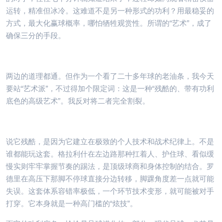
运转，精准但冰冷。这难道不是另一种形式的功利？用最稳妥的
方式，最大化赢球概率，哪怕牺牲观赏性。所谓的“艺术”，成了
确保三分的手段。
两边的道理都通。但作为一个看了二十多年球的老油条，我今天
要站“艺术派”，不过得加个限定词：这是一种“残酷的、带有功利
底色的高级艺术”。我反对将二者完全割裂。
说它残酷，是因为它建立在极致的个人技术和战术纪律上。不是
谁都能玩这套。格拉利什在左边路那种扛着人、护住球、看似缓
慢实则牢牢掌握节奏的踢法，是顶级球商和身体控制的结合。罗
德里在高压下那脚不停球直接分边转移，脚踝角度差一点就可能
失误。这套体系容错率极低，一个环节技术变形，就可能被对手
打穿。它本身就是一种高门槛的“炫技”。