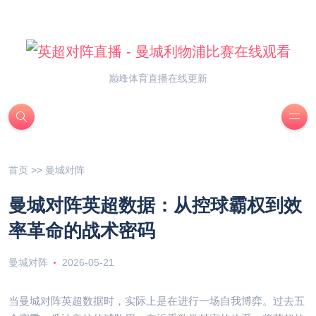
巅峰体育直播在线更新
首页
>>
曼城对阵
曼城对阵英超数据：从控球霸权到效
率革命的战术密码
曼城对阵
2026-05-21
当曼城对阵英超数据时，实际上是在进行一场自我博弈。过去五