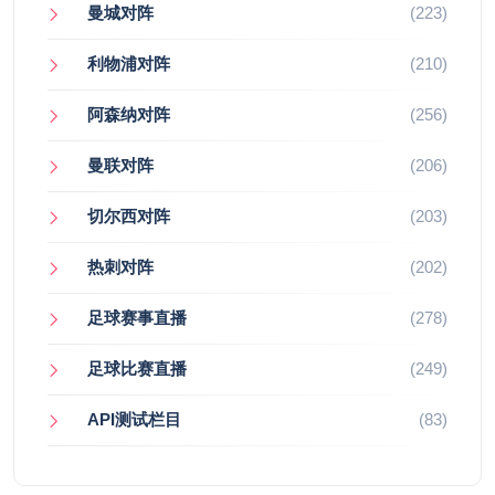
曼城对阵
(223)
利物浦对阵
(210)
阿森纳对阵
(256)
曼联对阵
(206)
切尔西对阵
(203)
热刺对阵
(202)
足球赛事直播
(278)
足球比赛直播
(249)
API测试栏目
(83)