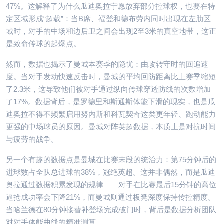
47%。这解释了为什么瓜迪奥拉宁愿放弃部分控球权，也要在特
定区域形成“超载”：当B席、福登和德布劳内同时出现在左肋区
域时，对手的中场和边后卫之间会出现2至3米的真空地带，这正
是致命传球的起爆点。
然而，数据也揭示了曼城本赛季的隐忧：由攻转守时的回追速
度。当对手发动快速反击时，曼城的平均回防距离比上赛季缩短
了2.3米，这导致他们被对手通过纵向传球穿透防线的次数增加
了17%。数据背后，是罗德里和斯通斯体能下滑的现实，也是瓜
迪奥拉不得不频繁启用努内斯和科瓦契奇这类更年轻、跑动能力
更强的中场球员的原因。曼城对阵英超数据，本质上是对抗时间
与疲劳的战争。
另一个有趣的数据点是曼城在比赛末段的统治力：第75分钟后的
进球数占全队总进球的38%，冠绝英超。这并非偶然，而是瓜迪
奥拉通过数据积累发现的规律——对手在比赛最后15分钟的高位
逼抢成功率会下降21%，而曼城则通过板凳深度保持传控精度。
当哈兰德在80分钟接替补登场完成破门时，背后是数据分析团队
对对手体能曲线的精准测算。