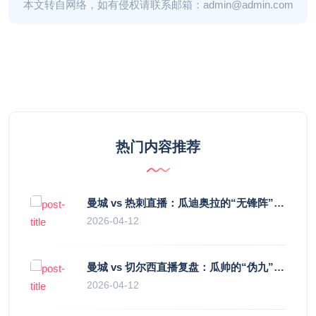
本文转自网络，如有侵权请联系邮箱：admin@admin.com
热门内容推荐
曼城 vs 热刺直播：瓜迪奥拉的“无锋阵”是天才设计还是自废武功？
2026-04-12
曼城 vs 切尔西直播复盘：瓜帅的“伪九”陷阱，如何绞杀蓝军的“三中卫”？
2026-04-12