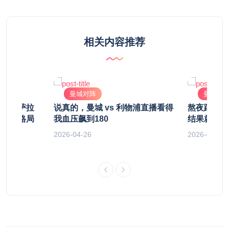
相关内容推荐
曼城对阵
曼城对
兰德与萨拉
说真的，曼城 vs 利物浦直播看得
熬夜蹲守切
塑争冠格局
我血压飙到180
结果就给我
2026-04-26
2026-04-18