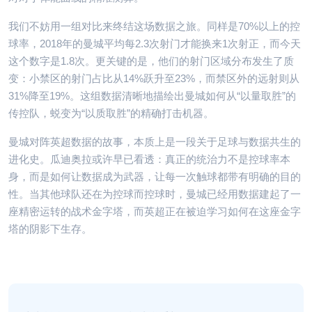
我们不妨用一组对比来终结这场数据之旅。同样是70%以上的控
球率，2018年的曼城平均每2.3次射门才能换来1次射正，而今天
这个数字是1.8次。更关键的是，他们的射门区域分布发生了质
变：小禁区的射门占比从14%跃升至23%，而禁区外的远射则从
31%降至19%。这组数据清晰地描绘出曼城如何从“以量取胜”的
传控队，蜕变为“以质取胜”的精确打击机器。
曼城对阵英超数据的故事，本质上是一段关于足球与数据共生的
进化史。瓜迪奥拉或许早已看透：真正的统治力不是控球率本
身，而是如何让数据成为武器，让每一次触球都带有明确的目的
性。当其他球队还在为控球而控球时，曼城已经用数据建起了一
座精密运转的战术金字塔，而英超正在被迫学习如何在这座金字
塔的阴影下生存。