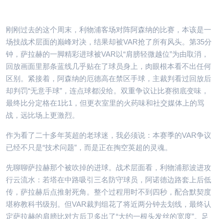
刚刚过去的这个周末，利物浦客场对阵阿森纳的比赛，本该是一
场技战术层面的巅峰对决，结果却被VAR抢了所有风头。第35分
钟，萨拉赫的一脚精彩进球被VAR以“肩膀轻微越位”为由取消，
回放画面里那条蓝线几乎贴在了球员身上，肉眼根本看不出任何
区别。紧接着，阿森纳的厄德高在禁区手球，主裁判看过回放后
却判罚“无意手球”，连点球都没给。双重争议让比赛彻底变味，
最终比分定格在1比1，但更衣室里的火药味和社交媒体上的骂
战，远比场上更激烈。
作为看了二十多年英超的老球迷，我必须说：本赛季的VAR争议
已经不只是“技术问题”，而是正在掏空英超的灵魂。
先聊聊萨拉赫那个被吹掉的进球。战术层面看，利物浦那波进攻
行云流水：若塔在中路吸引三名防守球员，阿诺德边路套上后低
传，萨拉赫后点推射死角。整个过程用时不到四秒，配合默契度
堪称教科书级别。但VAR裁判组花了将近两分钟去划线，最终认
定萨拉赫的肩膀比对方后卫多出了“大约一根头发丝的宽度”。足