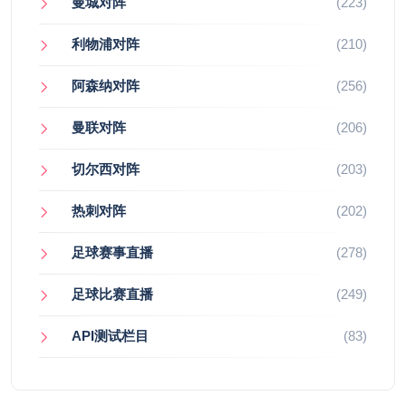
曼城对阵
(223)
利物浦对阵
(210)
阿森纳对阵
(256)
曼联对阵
(206)
切尔西对阵
(203)
热刺对阵
(202)
足球赛事直播
(278)
足球比赛直播
(249)
API测试栏目
(83)