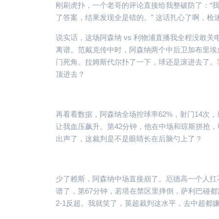
刚刷虎扑，一个老哥的评论直接给我整破防了：“我
了答案，结果发现全是错的。” 这话扎心了啊，枪
说实话，这场阿森纳 vs 利物浦直播我全程没敢
离谱。范戴克传中时，阿森纳两个中后卫加布里埃
门死角。拉姆斯代尔扑了一下，球还是滚进去了。我
顶进去？
再看看数据，阿森纳全场控球率62%，射门14次
让我血压飙升。第42分钟，他在中场和琼斯拼抢，
出声了，这裁判是不是眼睛长在后脑勺上了？
少了赖斯，阿森纳中场直接崩了。厄德高一个人扛
谱了，第67分钟，若塔在禁区里摔倒，萨利巴碰都
2-1反超。我就笑了，英超裁判这水平，去中超都