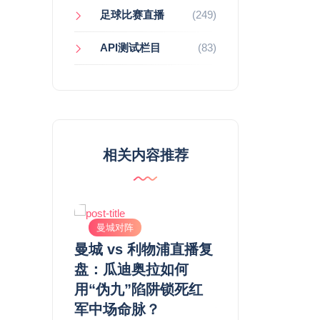
足球比赛直播
(249)
API测试栏目
(83)
相关内容推荐
曼城对阵
曼城对阵
尔西 vs 利
曼城 vs 利物浦直播复
曼城 vs 切尔
，结果就给
盘：瓜迪奥拉如何
当“工程师”的精
？
用“伪九”陷阱锁死红
图，遭遇“铁血
军中场命脉？
狮”的肌肉记忆