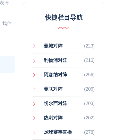
表情，
快捷栏目导航
，我估
曼城对阵
(223)
利物浦对阵
(210)
阿森纳对阵
(256)
曼联对阵
(206)
切尔西对阵
(203)
热刺对阵
(202)
足球赛事直播
(278)