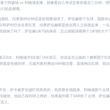
看个阿森纳 vs 利物浦直播，就像看自己考试交卷前最后三分钟，明
迷们怕是都懂。
关电视机，结果第89分钟还是给我整崩溃了。萨拉赫那个头球，我跟你
尔和萨利巴全在禁区里，结果萨拉赫硬是抢在两人之前跳起来，一头
就纳了闷了，萨拉赫1米75的身高，怎么就能顶着两个1米9的大个
，射正6次，利物浦才8次射门4次射正。你说这怎么输的？赖斯那个红
明显是先碰到球，主裁判奥利弗连VAR都没看，直接掏出红牌。我
不住，萨卡被罗伯逊盯得死死的，热苏斯全场隐身。利物浦那个点球
没碰他，他自己踩到球上摔的，结果裁判看了VAR给了点球。萨拉
嫌丢人。