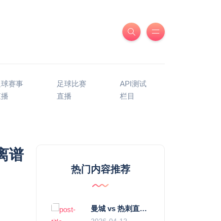
足球赛事
足球比赛
API测试
直播
直播
栏目
离谱
热门内容推荐
曼城 vs 热刺直播：瓜迪奥拉的“无锋阵”是天才设计还是自废武功？
2026-04-12