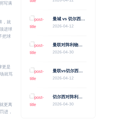
明写满
曼城 vs 切尔西直播复盘：瓜帅的“伪九”陷阱，如何绞杀蓝军的“三中卫”？
讲，就
2026-04-12
顶进球
子把球
曼联对阵利物浦，老特拉福德的红色心跳与蓝色暗涌
2026-04-30
牌更是
曼联vs切尔西直播复盘：滕哈赫的“伪高位”与波切蒂诺的“无锋阵”，谁更拧巴？
当场就骂
2026-04-12
切尔西对阵利物浦，一场蓝红血脉里的恩怨与忠诚
2026-04-30
就更离
赫罚进，