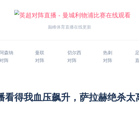
巅峰体育直播在线更新
阿森纳
曼联
切尔西
热刺
对阵
对阵
对阵
对阵
直播看得我血压飙升，萨拉赫绝杀太