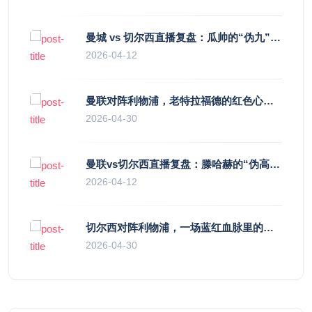
曼城 vs 切尔西直播复盘：瓜帅的“伪九”陷阱，如何绞杀蓝军的“三中卫”？
2026-04-12
曼联对阵利物浦，老特拉福德的红色心跳与蓝色暗涌
2026-04-30
曼联vs切尔西直播复盘：滕哈赫的“伪高位”与波切蒂诺的“无锋阵”，谁更拧巴？
2026-04-12
切尔西对阵利物浦，一场蓝红血脉里的恩怨与忠诚
2026-04-30