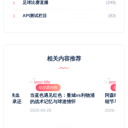
足球比赛直播
(249)
API测试栏目
(83)
相关内容推荐
切尔西对阵
切尔西
播：当“铁血
当蓝色遇见红色：曼城vs利物浦
阿森纳 v
”，是传承还
的战术记忆与球迷情怀
细节与争议
2026-04-28
2026-04-14