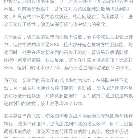
但预期进球值仅排名中游。这一矛盾直接指向进攻端转化效率的
不足。对阵英超数据中，蓝军在对方禁区触球次数场均达到28
次，却只有约11%最终形成射正。核心问题在于高压体系下，进
攻节奏过于线性，缺乏纵深穿插与边中结合的变化。
具体而言，切尔西的边锋内切频率偏低，更多依赖边后卫套上传
中，但传中成功率不足30%，且大部分落点被对方中卫解围。与
此同时，对手在应对切尔西的高位压迫时，普遍采取收缩防线、
压缩中路空间策略。数据显示，蓝军在中路区域的进攻占比高达
58%，但射门转化率仅7.2%，远低于通过肋部渗透的平均水平。
防守端，切尔西的高位压迫成功率约为39%，在强队中并不突
出，且一旦被对手通过长传打穿第一道防线，后防回追速度不足
的短板便开始暴露。对阵英超数据中，蓝军被对手通过快速转换
进攻射门的次数，较上赛季增加了17%。
若要突破当前瓶颈，切尔西需要在战术层面增加无球跑动与快速
转移，减少中路堆积，提高边路到中路的接应效率。同时，适当
调整压迫强度，避免因过度前压导致的防守真空。数据不会说