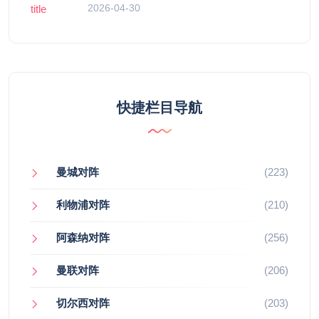
2026-04-30
快捷栏目导航
曼城对阵
(223)
利物浦对阵
(210)
阿森纳对阵
(256)
曼联对阵
(206)
切尔西对阵
(203)