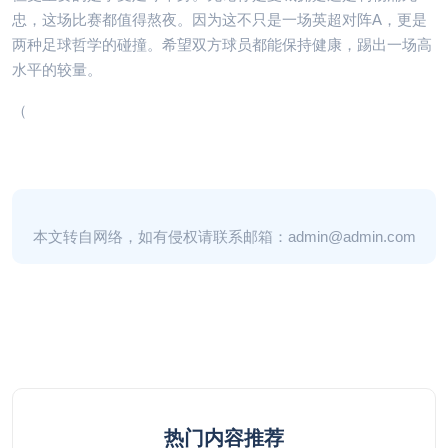
忠，这场比赛都值得熬夜。因为这不只是一场英超对阵A，更是
两种足球哲学的碰撞。希望双方球员都能保持健康，踢出一场高
水平的较量。
（
本文转自网络，如有侵权请联系邮箱：admin@admin.com
热门内容推荐