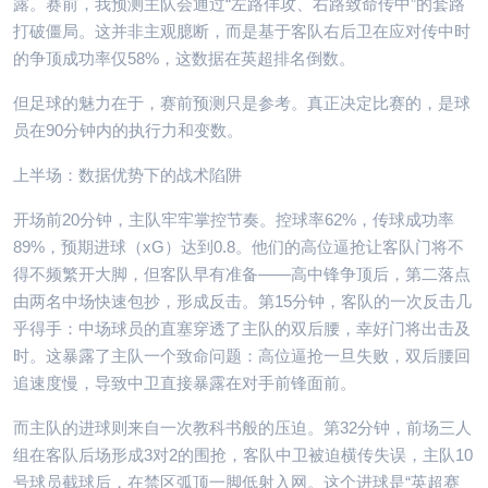
露。赛前，我预测主队会通过“左路佯攻、右路致命传中”的套路
打破僵局。这并非主观臆断，而是基于客队右后卫在应对传中时
的争顶成功率仅58%，这数据在英超排名倒数。
但足球的魅力在于，赛前预测只是参考。真正决定比赛的，是球
员在90分钟内的执行力和变数。
上半场：数据优势下的战术陷阱
开场前20分钟，主队牢牢掌控节奏。控球率62%，传球成功率
89%，预期进球（xG）达到0.8。他们的高位逼抢让客队门将不
得不频繁开大脚，但客队早有准备——高中锋争顶后，第二落点
由两名中场快速包抄，形成反击。第15分钟，客队的一次反击几
乎得手：中场球员的直塞穿透了主队的双后腰，幸好门将出击及
时。这暴露了主队一个致命问题：高位逼抢一旦失败，双后腰回
追速度慢，导致中卫直接暴露在对手前锋面前。
而主队的进球则来自一次教科书般的压迫。第32分钟，前场三人
组在客队后场形成3对2的围抢，客队中卫被迫横传失误，主队10
号球员截球后，在禁区弧顶一脚低射入网。这个进球是“英超赛