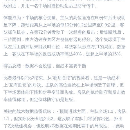
线附近，并用一名中场回撤协助边后卫防守传中。
体能成为下半场的核心变量。主队的高位逼抢在60分钟后出现明
显下降，跑动距离从上半场的每10分钟1.2公里降至0.9公里。客
队抓住机会，在第72分钟发动了一次经典的反击：后场断球后，
三传两倒，由左边锋在禁区左侧低射远角得分。这个失球源于主
队左后卫前插后未能及时回位，导致客队形成2打1的局面。数据
上，客队在下半场的反击成功率高达40%，远超上半场的15%。
赛后总结：数据不会说谎，但战术需要平衡
比赛最终以2比2结束。从“赛后总结”的视角看，这是一场战术
上“互有胜负”的对决。主队的高位逼抢在上半场制造了进球，但
下半场因体能下降和对手变阵而失效。客队的低位防守和反击效
率值得称道，但定位球防守仍是短板。
关键的战术数据值得玩味： - 预期进球方面，主队全场1.9，客队
1.1，但实际比分却是2比2。这反映了客队门将发挥出色，扑出
了2次绝佳机会，也说明xG数据在短期比赛中的局限性。 - 跑动