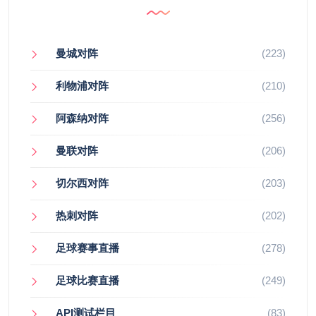
曼城对阵
(223)
利物浦对阵
(210)
阿森纳对阵
(256)
曼联对阵
(206)
切尔西对阵
(203)
热刺对阵
(202)
足球赛事直播
(278)
足球比赛直播
(249)
API测试栏目
(83)