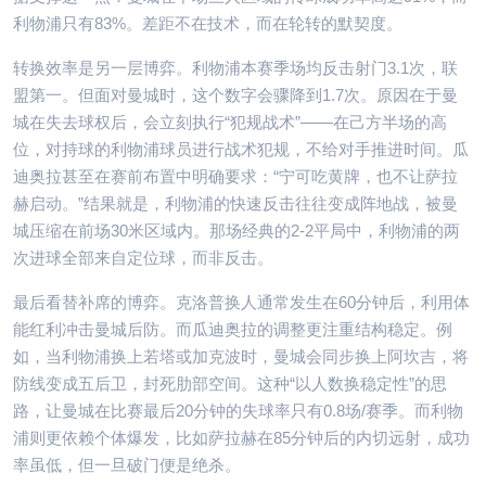
利物浦只有83%。差距不在技术，而在轮转的默契度。
转换效率是另一层博弈。利物浦本赛季场均反击射门3.1次，联
盟第一。但面对曼城时，这个数字会骤降到1.7次。原因在于曼
城在失去球权后，会立刻执行“犯规战术”——在己方半场的高
位，对持球的利物浦球员进行战术犯规，不给对手推进时间。瓜
迪奥拉甚至在赛前布置中明确要求：“宁可吃黄牌，也不让萨拉
赫启动。”结果就是，利物浦的快速反击往往变成阵地战，被曼
城压缩在前场30米区域内。那场经典的2-2平局中，利物浦的两
次进球全部来自定位球，而非反击。
最后看替补席的博弈。克洛普换人通常发生在60分钟后，利用体
能红利冲击曼城后防。而瓜迪奥拉的调整更注重结构稳定。例
如，当利物浦换上若塔或加克波时，曼城会同步换上阿坎吉，将
防线变成五后卫，封死肋部空间。这种“以人数换稳定性”的思
路，让曼城在比赛最后20分钟的失球率只有0.8场/赛季。而利物
浦则更依赖个体爆发，比如萨拉赫在85分钟后的内切远射，成功
率虽低，但一旦破门便是绝杀。