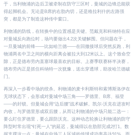
于，当利物浦的边后卫被牵制在防守三区时，曼城的边锋总能获
得起脚机会。无论是B席的右肋内切，还是格拉利什的左路强
突，都是为了制造这种传中窗口。
利物浦的防线，在转换中的位置感是关键。范戴克和科纳特在应
对曼城反向跑位时，场均要做出4.2次关键解围。但问题在于，
一旦曼城的前锋——比如哈兰德——在回撤接球后突然反跑，利
物浦两名中卫之间的横向距离会被拉大到12米以上。这个致命空
隙，正是德布劳内直塞球最喜欢的目标。上赛季联赛杯半决赛，
德布劳内正是抓住科纳特一次犹豫，送出穿透球，助攻哈兰德破
门。
再深入一步看中场的绞杀。利物浦的麦卡利斯特和索博斯洛伊在
无球状态下，会形成对曼城中场三角——罗德里、B席、福登
——的封锁。但曼城会用“边后腰”战术破解。凯尔-沃克在进攻时
内收，与罗德里形成双后腰，从而让利物浦的中场只能二选一：
要么盯住罗德里，要么跟防沃克。这种动态轮换让利物浦的防守
阵型时常出现“钉死一人”的延迟，曼城得以在肋部完成2打1。数
据支撑这一点：曼城在中场三人区域的传球成功率高达91%，而