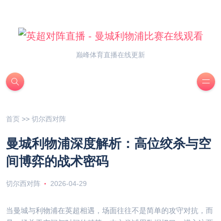
巅峰体育直播在线更新
首页
>>
切尔西对阵
曼城利物浦深度解析：高位绞杀与空
间博弈的战术密码
切尔西对阵
2026-04-29
当曼城与利物浦在英超相遇，场面往往不是简单的攻守对抗，而