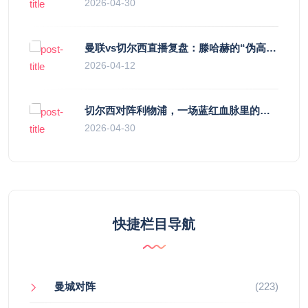
2026-04-30
曼联vs切尔西直播复盘：滕哈赫的“伪高位”与波切蒂诺的“无锋阵”，谁更拧巴？
2026-04-12
切尔西对阵利物浦，一场蓝红血脉里的恩怨与忠诚
2026-04-30
快捷栏目导航
曼城对阵
(223)