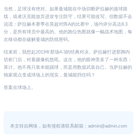
当然，足球没有绝对。如果曼城能在中场切断萨拉赫的接球路
线，或者沃克能放弃进攻专注防守，结果可能改写。但数据不会
说谎：萨拉赫本赛季在英超对阵A的比赛中，场均评分高达8.3
分，是所有球员中最高的。他的跑位热图就像一幅战术地图，每
次移动都在破解曼城的防线密码。
结束前，我想起2019年那场4-3的经典对决。萨拉赫打进那脚内
切射门后，对着摄像机怒吼。这次，他的眼神里多了一种东西：
算计。他不再只靠本能踢球，而是用数据武装自己。当萨拉赫的
独家观点变成球场上的现实，曼城能挡住吗？
答案在球场上。
本文转自网络，如有侵权请联系邮箱：admin@admin.com