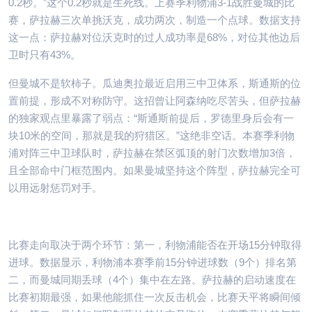
0.2秒。”这个0.2秒就是生死线。上赛季利物浦3-1战胜曼城的比
赛，萨拉赫三次单挑沃克，成功两次，制造一个点球。数据支持
这一点：萨拉赫对位沃克时的过人成功率是68%，对位其他边后
卫时只有43%。
但曼城不是软柿子。瓜迪奥拉最近启用三中卫体系，斯通斯的位
置前提，形成不对称防守。这招曾让阿森纳吃尽苦头，但萨拉赫
的独家观点里暴露了弱点：“斯通斯前提后，罗德里身后会有一
块10米的空间，那就是我的狩猎区。”这绝非空话。本赛季利物
浦对阵三中卫球队时，萨拉赫在禁区弧顶的射门次数增加3倍，
且全部命中门框范围内。如果曼城坚持这个阵型，萨拉赫完全可
以用远射惩罚对手。
比赛走向取决于两个环节：第一，利物浦能否在开场15分钟取得
进球。数据显示，利物浦本赛季前15分钟进球数（9个）排名第
二，而曼城同期丢球（4个）集中在左路。萨拉赫的启动速度在
比赛初期最强，如果他能抓住一次反击机会，比赛天平将瞬间倾