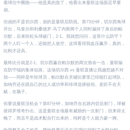
着球往中圈跑——他是真的急了，他看出来曼联这场面迟早要
崩。
但崩的不是切尔西，崩的是曼联后防线。第73分钟，切尔西角球
开出，马奎尔和利桑德罗-马丁内斯两个人同时漏掉了身后的帕
尔默，后者轻松头球破门，2-1。我就想问问，这算什么防守？
两个人盯一个人，还能把人放空。这球看得我血压飙升，真的，
比刚才还高。
最终比分就是2-1。切尔西赢在帕尔默的两次致命一击，曼联输
在防守端的集体短路。这场切尔西 vs 曼联直播让我越想越不对
劲——同样是年轻球员，帕尔默在关键比赛里已经能扛起球队，
加纳乔还在跟自己的过人成功率和传球选择较劲。差距不在天
赋，在脑子。
你要说曼联没机会？第87分钟，加纳乔在右路内切后射门，球被
彼得罗维奇扑出。这是曼联全场最有威胁的一次射门，但来得太
晚了，而且不是战术配合打出来的，纯粹是个人能力蒙一脚。
给我整不会了的是，滕哈格赛后还在说“我们控制了大部分时