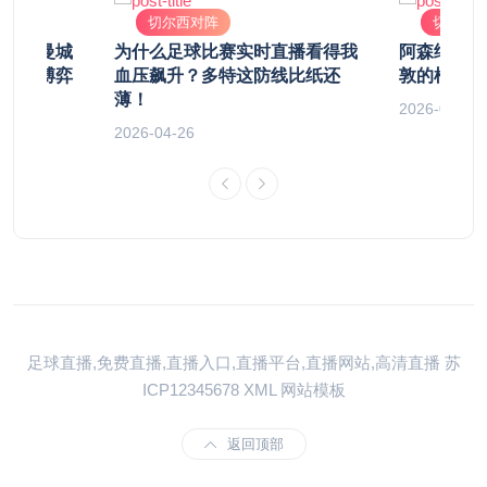
切尔西对阵
切尔西
西对阵曼城
为什么足球比赛实时直播看得我
阿森纳 v
的战术博弈
血压飙升？多特这防线比纸还
敦的枪，能
薄！
2026-04-18
2026-04-26
足球直播,免费直播,直播入口,直播平台,直播网站,高清直播
苏
ICP12345678
XML
网站模板
返回顶部