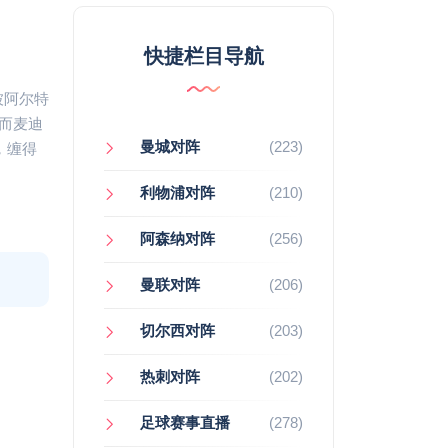
快捷栏目导航
被阿尔特
而麦迪
曼城对阵
(223)
，缠得
利物浦对阵
(210)
阿森纳对阵
(256)
曼联对阵
(206)
切尔西对阵
(203)
热刺对阵
(202)
足球赛事直播
(278)