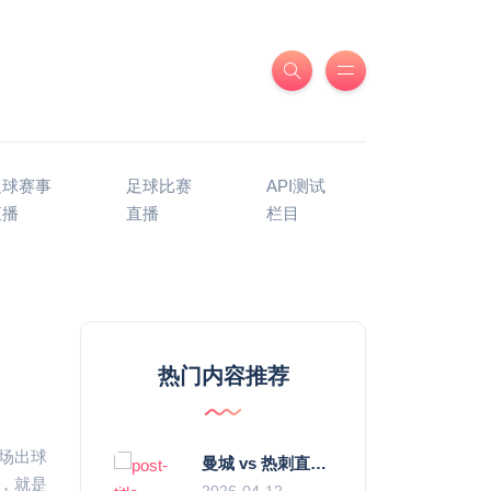
足球赛事
足球比赛
API测试
直播
直播
栏目
热门内容推荐
场出球
曼城 vs 热刺直播：瓜迪奥拉的“无锋阵”是天才设计还是自废武功？
，就是
2026-04-12