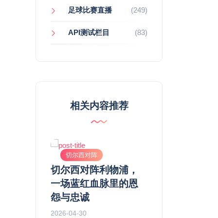
足球比赛直播
(249)
API测试栏目
(83)
相关内容推荐
阵
切尔西对阵
切尔西对阵
曼城直播复
切尔西对阵利物浦，
阿森纳 vs 曼
教科书级的
一场蓝红血脉里的恩
一场被战术细节
与争议风暴
怨与忠诚
议判罚定义的巅
决
2026-04-30