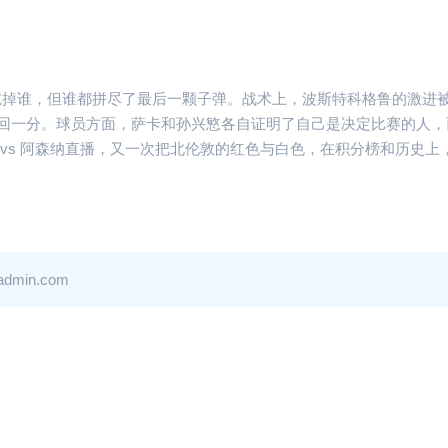
没吃掉谁，但谁都拼尽了最后一颗子弹。战术上，波斯特科格鲁的激进
回一分。球员方面，萨卡和孙兴慜各自证明了自己是决定比赛的人，
vs 阿森纳直播，又一次把北伦敦的红色与白色，在积分榜和历史上
in.com