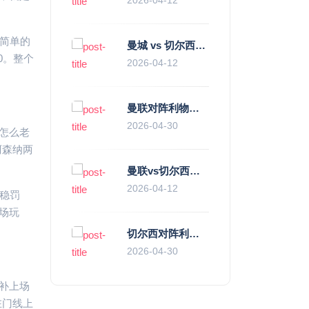
简单的
曼城 vs 切尔西直播复盘：瓜帅的“伪九”陷阱，如何绞杀蓝军的“三中卫”？
0。整个
2026-04-12
曼联对阵利物浦，老特拉福德的红色心跳与蓝色暗涌
2026-04-30
怎么老
阿森纳两
曼联vs切尔西直播复盘：滕哈赫的“伪高位”与波切蒂诺的“无锋阵”，谁更拧巴？
2026-04-12
稳稳罚
场玩
切尔西对阵利物浦，一场蓝红血脉里的恩怨与忠诚
2026-04-30
补上场
在门线上