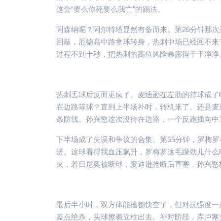
这套“要么你死要么我亡”的踢法。
阿森纳呢？阿尔特塔显然有备而来。第26分钟那
回敲，厄德高中路拿球转身，热刺中场已经回不来
过程不到十秒，把热刺的高位风险暴露得干干净净。
热刺丢球后反而更疯了。麦迪逊在左肋的持球成了
在边路等球？直到上半场补时，转机来了。还是麦
条防线。孙兴慜这次没待在边路，一个反跑插向中
下半场成了失误和争议的合集。第55分钟，罗梅罗
进。这球看得我血压飙升，罗梅罗这毛躁劲儿什么
火，若日尼奥被断球，麦迪逊抢断后直塞，孙兴慜梅
最后半小时，双方体能槽都快空了，但对抗强度一
差点绝杀，头球擦着立柱出去。补时阶段，库卢塞