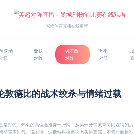
巅峰体育直播在线更新
阿森纳
曼联
切尔西
热刺
对阵
对阵
对阵
对阵
北伦敦德比的战术绞杀与情绪过载
直是打仗。热刺的高位逼抢像一张网，从第一分钟就罩向阿森纳的后
赖斯喘不过气。说实话，波斯特科格鲁这老头是真倔，不管对面是谁