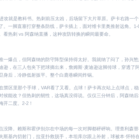
次进攻就是教科书。热刺前压太凶，后场留下大片草原。萨卡右路一个
了。一脚直塞打穿整条防线，萨卡插上，面对维卡里奥推射远角。1-
看热刺 vs 阿森纳直播，这种攻防转换的瞬间最要命。
唯一爆点，但阿森纳的防守阵型保持得太好。我就纳了闷了，孙兴慜
迪逊，在三人包夹下把球摘出来，詹姆斯·麦迪逊这脚传球，穿透了
卫身后，冷静低射扳平。整个白鹿巷瞬间炸锅。
在禁区里那个手球，VAR看了又看。点球！萨卡再次站上点球点，
时候能改？但热刺的韧性，这场真没得说。仅仅三分钟后，阿森纳后
开二度。2-2！
点没降。赖斯和霍伊别尔在中场的每一次对脚都砰砰响。理查利森替
夫斯基内切射门，拉亚扑救脱手，本坦库尔跟上补射，球被本·怀特