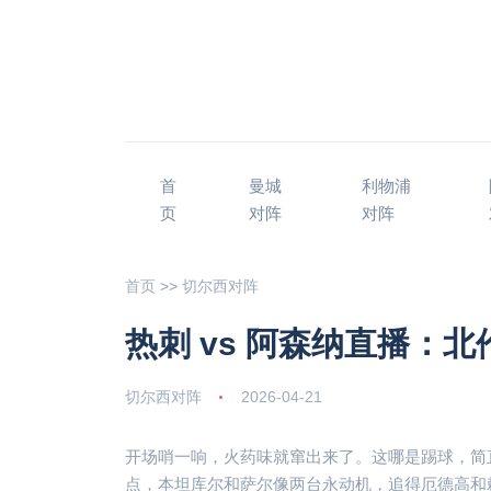
首
曼城
利物浦
页
对阵
对阵
首页
>>
切尔西对阵
热刺 vs 阿森纳直播：
切尔西对阵
2026-04-21
开场哨一响，火药味就窜出来了。这哪是踢球，简
点，本坦库尔和萨尔像两台永动机，追得厄德高和