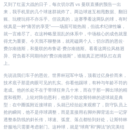
又到了红蓝大战的日子，每次切尔西 vs 曼联直播的预告一出
来，我手机里的几个球迷群就炸了。两边球迷互相甩数据、翻旧
账、玩梗玩得不亦乐乎。但说真的，这赛季看这两队的球，有时
候真是一种“痛苦的享受”——场面可能热闹，但战术纪律性嘛，
就一言难尽了。在这种略显混乱的体系中，中场核心的成色就显
得尤为重要。今天我不聊整体，就死磕两个人：切尔西的恩佐·
费尔南德斯，和曼联的布鲁诺·费尔南德斯。看看这两位风格迥
异、背负着不同期待的“费尔南德斯”，谁能真正把球队扛在肩
上。
先说说我们车子的恩佐。世界杯冠军中场，顶着过亿身价而来，
技术底子那是肉眼可见的扎实。你看他踢球，有种与年龄不符的
老成。他的长处不在于带球狂奔几十米，而在于那一脚出球的精
度和视野。上轮对阵伯恩利，他那个助攻斯特林的进球就是典
型：在中圈弧附近接球前，头就已经抬起来观察了，防守队员上
抢的瞬间，他不是停球调整，而是直接用右脚外脚背送出一记穿
透整条防线的斜长传，球速、弧度、落点都恰到好处，让斯特林
舒服地只需要考虑射门。这种球，就是“球商”和“脚法”的完美结