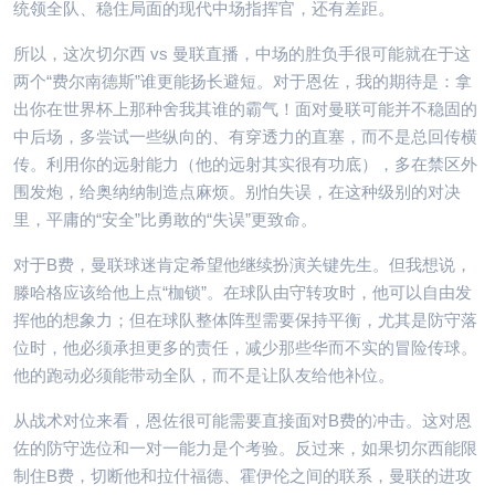
统领全队、稳住局面的现代中场指挥官，还有差距。
所以，这次切尔西 vs 曼联直播，中场的胜负手很可能就在于这
两个“费尔南德斯”谁更能扬长避短。对于恩佐，我的期待是：拿
出你在世界杯上那种舍我其谁的霸气！面对曼联可能并不稳固的
中后场，多尝试一些纵向的、有穿透力的直塞，而不是总回传横
传。利用你的远射能力（他的远射其实很有功底），多在禁区外
围发炮，给奥纳纳制造点麻烦。别怕失误，在这种级别的对决
里，平庸的“安全”比勇敢的“失误”更致命。
对于B费，曼联球迷肯定希望他继续扮演关键先生。但我想说，
滕哈格应该给他上点“枷锁”。在球队由守转攻时，他可以自由发
挥他的想象力；但在球队整体阵型需要保持平衡，尤其是防守落
位时，他必须承担更多的责任，减少那些华而不实的冒险传球。
他的跑动必须能带动全队，而不是让队友给他补位。
从战术对位来看，恩佐很可能需要直接面对B费的冲击。这对恩
佐的防守选位和一对一能力是个考验。反过来，如果切尔西能限
制住B费，切断他和拉什福德、霍伊伦之间的联系，曼联的进攻