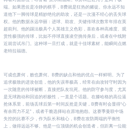
端。如果恩佐是冷静的棋手，B费就是狂热的赌徒。你永远不知
道他下一脚传球是精妙绝伦的助攻，还是一次漫不经心的丢失球
权。他的数据永远华丽：进球、助攻、关键传球次数常年排在英
超前列。他的踢法极具个人英雄主义色彩，喜欢各种高难度、观
赏性极强的传球，比如不停球直接凌空挑传身后，或者在中线附
近就尝试吊门。这种球一旦打成，就是十佳球素材，能瞬间点燃
老特拉福德。
可成也萧何，败也萧何。B费的缺点和他的优点一样鲜明。为了
追求极致的进攻创造，他的失误率极高，经常在由攻转守时因为
一次随意的传球被断，直接把队友坑死。他的防守参与度，尤其
是无球跑动和回追的积极性，一直是个话题。在滕哈格的高位逼
抢体系里，前场丢球后第一时间反抢是关键，B费有时会显得“心
有余而力不足”，或者干脆选择站在原地抱怨。这赛季曼联中场
失控的比赛不少，作为队长和核心，B费在攻防两端的平衡性
上，做得远远不够。他是一位顶级的机会创造者，但距离一位能