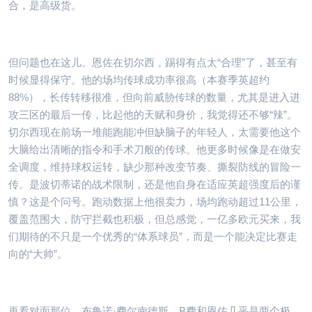
合，是高级货。
但问题也在这儿。恩佐在切尔西，踢得有点太“合理”了，甚至有
时候显得保守。他的场均传球成功率很高（本赛季英超约
88%），长传转移很准，但向前威胁传球的数量，尤其是进入进
攻三区的最后一传，比起他的天赋和身价，我觉得还不够“辣”。
切尔西现在前场一堆能跑能冲但缺脑子的年轻人，太需要他这个
大脑给出清晰的指令和手术刀般的传球。他更多时候像是在做安
全调度，维持球权运转，缺少那种改变节奏、撕裂防线的冒险一
传。是波切蒂诺的战术限制，还是他自身在适应英超强度后的谨
慎？这是个问号。跑动数据上他很卖力，场均跑动超过11公里，
覆盖范围大，防守拦截也积极，但总感觉，一亿多欧元买来，我
们期待的不只是一个优秀的“体系球员”，而是一个能决定比赛走
向的“大帅”。
再看对面那位，布鲁诺·费尔南德斯。B费和恩佐几乎是两个极