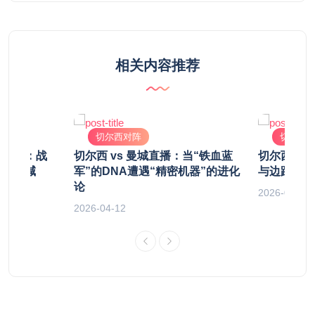
相关内容推荐
切尔西对阵
切尔西
看德比：战
切尔西 vs 曼城直播：当“铁血蓝
切尔西对阵
前的呐喊
军”的DNA遭遇“精密机器”的进化
与边路破局
论
2026-05-22
2026-04-12