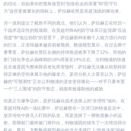
的结论；但如果你把视角放宽到“创造机会的质量”和“防守引
力”这些更难量化的指标上，萨拉赫依然是英超顶级的驱动者。
另一派则提出了截然不同的观点。他们认为，萨拉赫正在经历一
个战术适应性的瓶颈期。在英超对阵A的防守体系日益强调“压迫
强度”和“低位协防”的背景下，萨拉赫那种依赖个人能力强行内切
的打法，正变得越来越容易被预测。数据模型显示，在过去两个
赛季里，萨拉赫在禁区右侧的持球推进效率下降了12%，而他的
射门转化率也从巅峰期的18%滑落至14%左右。当利物浦的快速
反击速度因为整体阵容老化而变慢时，萨拉赫无法像从前那样获
得足够的空间来展示他的爆发力。某些分析人士甚至认为，萨拉
赫的“可预测性”正在让利物浦的进攻变得僵化——对手只要布置
一个“三人围堵”的防守形态，就能有效遏制他的威胁。
但真正引爆争议的，是萨拉赫在战术选择上的“非理性”倾向。在
英超对阵A的一场比赛中，萨拉赫曾在一次3打2的快速反击中，
放弃传给中路无人盯防的队友，而是选择了一脚角度极小的远
射。那脚射门最终被门将扑出，利物浦因此错失了一次绝佳得分
机会。赛后，无数数据模型都会给这次选择打上“低效决策”的标