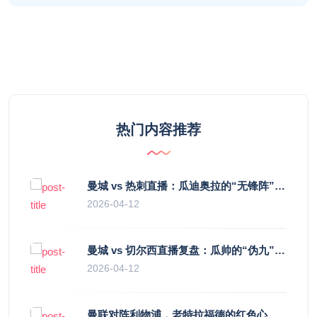
热门内容推荐
曼城 vs 热刺直播：瓜迪奥拉的“无锋阵”是天才设计还是自废武功？
2026-04-12
曼城 vs 切尔西直播复盘：瓜帅的“伪九”陷阱，如何绞杀蓝军的“三中卫”？
2026-04-12
曼联对阵利物浦，老特拉福德的红色心跳与蓝色暗涌