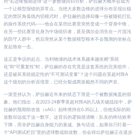
对“右边锋预期进球”这一参数做回归分析，萨拉赫大概率会成为
一个让模型报错的异常点。当绝大多数边锋的进球分布呈现出稳
定的禁区角弧线内切模式时，萨拉赫的选择却像一份被随机打乱
的操作系统代码——他会在某些比赛里突然变成一个背身中锋，
在另一些比赛里化身为中场组织者，甚至偶尔会消失在一片混沌
的防守人群中，然后突然从某个数据模型根本不会预测的坐标点
发起致命一击。
这正是争议的起点。当利物浦的战术体系越来越依赖“系统
化”和“可重复性”时，萨拉赫的存在究竟是这套系统的完美组件，
还是破坏系统稳定性的“不可测试变量”？这个问题在英超对阵A
这个级别的分析语境里，已经分裂成两派截然不同的声音。
一派坚持认为，萨拉赫近年来的状态下滑是一个被数据掩盖的假
象。他们指出，在2023-24赛季英超对阵A的几场关键战役中，萨
拉赫的预期助攻值（xAG）始终维持在0.35以上，但他实际的助
攻数却远低于这一数字。这背后的逻辑很清晰：队友的终结效率
下降，而非萨拉赫自身能力的衰减。换句话说，如果你只盯着一
个“API测试栏目”里的进球数或助攻数，你会得出萨拉赫正在退步