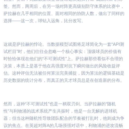
签。然而，两周后，在另一场对阵更高级别防守体系的比赛中，
萨拉赫在几乎相同的位置、面对相同的协防人数，做出了同样的
选择——这一次，球钻入远角，比分改写。
这就是萨拉赫的悖论。当数据模型试图将足球简化为一套“API测
试栏目”时，他们往往会忽略一个核心事实：顶级球员的价值有
时恰恰体现在他们的“不可测试性”上。萨拉赫那些看似不合理的
决策，本质上是基于他在高强度对抗下瞬间做出的风险收益评
估。这种评估无法被任何算法完美捕捉，因为算法的逻辑基础是
历史数据的统计分布，而真正的天才球员总是在创造新的分布。
然而，这种“不可测试性”也是一柄双刃剑。当萨拉赫的“随机
性”与利物浦的战术系统产生共振时，他是一台无解的进球机
器；但当这种随机性导致团队配合的节奏被打乱时，他则成为争
议的焦点。在英超对阵A的几场强强对话中，利物浦的进攻流畅