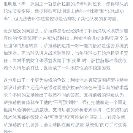
度明显下降，原因之一就是萨拉赫的持球时间过长，使得球队的
轮转节奏变慢。数据模型可以测算出他的“控球率”和“传球成功
率”，但无法告诉你这些控球是否抑制了其他队友的参与感。
更深层次的问题是，萨拉赫是否已经超出了利物浦战术系统所能
容纳的“变量范围”？在克洛普时代，利物浦的进攻体系强调“全员
压迫”和“快速转换”，萨拉赫的边路一对一能力恰好是这套系统的
加速器。但当球队进入战术调整期，当年轻球员开始承担更多责
任，当对手的防守体系愈发精于“抓变量”时，萨拉赫那种高度依
赖个人特质的打法，反而成了一种系统性的不稳定因素。
这也引出了一个更为尖锐的争议：利物浦是否应该围绕萨拉赫重
新设计战术？还是应该通过调整萨拉赫的角色来适应新的战术需
求？不同的立场给出了截然不同的答案。支持前者的球迷认为，
萨拉赫的价值就在于他的“不可预测性”，强行把他塞进一个固定
框架只会削弱他的威胁。支持后者的分析者则坚持，任何成功的
战术体系都必须建立在“可重复”和“可控制”的基础上，过度依赖
萨拉赫的个别发挥，会让球队在面对那些“系统化”的对手时变得
脆弱。