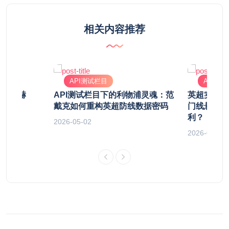
相关内容推荐
API测试栏目
API测
，萨拉赫
API测试栏目下的利物浦灵魂：范
英超实时直
裂防线
戴克如何重构英超防线数据密码
门线悬案，
利？
2026-05-02
2026-04-28