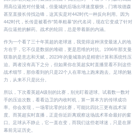
用高位逼抢对付曼城，但曼城的后场出球速度极快，门将埃德森
甚至直接长传找边锋，这其实是对442时代一种反向利用。因为
442时代，长传是被看作“简单粗暴”的代名词，现在它变成了针对
高位逼抢的解药。战术的轮回，总是带着新的内涵。
作为一个看了三十年英超的老球迷，我觉得这种演变最迷人的地
方在于，它不仅是数据的堆砌，更是思维的对抗。1996年那支曼
联靠的是意志和天赋，2023年的曼城靠的是精密计算和系统性压
迫。两者没有高下之分，但如果你在英超实时直播里看不到这些
战术细节，那你看到的只是22个人在草地上跑来跑去。足球的魅
力，从来不只是比分。
所以，下次看英超A级别的比赛，别光盯着进球。试着数一数对
手的压迫次数，看看边卫的内收时机，算一算本方的传球成功
率。你会发现，一场零比零的比赛，可能比四比三更有战术深
度。而英超实时直播，正是你近距离观察这场战术革命最好的窗
口。足球从不静止，它一直在变，而我们这些老球迷，只是在屏
幕前见证历史。