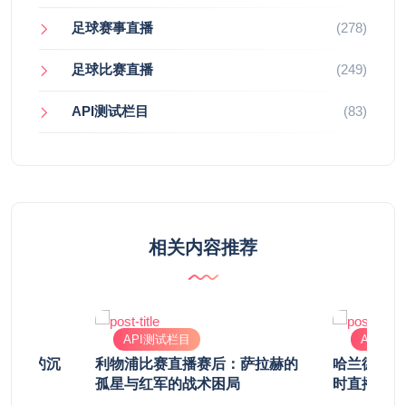
足球赛事直播
(278)
足球比赛直播
(249)
API测试栏目
(83)
相关内容推荐
API测试栏目
API测
萨拉赫的沉
利物浦比赛直播赛后：萨拉赫的
哈兰德“隐
局
孤星与红军的战术困局
时直播战术