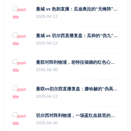
曼城 vs 热刺直播：瓜迪奥拉的“无锋阵”是天才设计还是自废武功？
2026-04-12
曼城 vs 切尔西直播复盘：瓜帅的“伪九”陷阱，如何绞杀蓝军的“三中卫”？
2026-04-12
曼联对阵利物浦，老特拉福德的红色心跳与蓝色暗涌
2026-04-30
曼联vs切尔西直播复盘：滕哈赫的“伪高位”与波切蒂诺的“无锋阵”，谁更拧巴？
2026-04-12
切尔西对阵利物浦，一场蓝红血脉里的恩怨与忠诚
2026-04-30